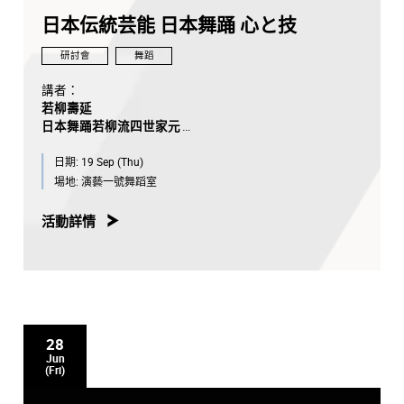
日本伝統芸能 日本舞踊 心と技
研討會
舞蹈
講者：
若柳壽延
日本舞踊若柳流四世家元
日期:
19 Sep (Thu)
主持人：
陳頌瑛教授
，香港演藝學院舞蹈學院院長
場地:
演藝一號舞蹈室
活動詳情
28
Jun
(Fri)