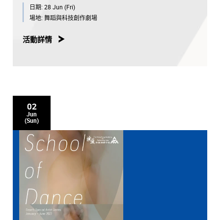
日期:
28 Jun (Fri)
陳頌瑛教授
，香港演藝學院舞蹈學院院長
場地:
舞蹈與科技創作劇場
活動詳情
02
Jun
(Sun)