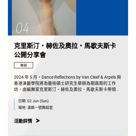
克里斯汀・赫佐及奧拉・馬歇夫斯卡
公開分享會
舞蹈
2024 年 5 月，Dance Reflections by Van Cleef & Arpels 與
香港演藝學院將為藝術碩士研究生舉辦為期兩周的工作
坊，由編舞家克里斯汀・赫佐及奧拉・馬歇夫斯卡帶領。
工作坊結束後，法國五月藝術節會與其合作舉辦一場公開
日期:
02 Jun (Sun)
分享會。
場地:
演藝一號舞蹈室
活動詳情