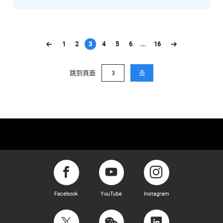
1
2
3
4
5
6
...
16
(current)
跳到頁面
去
Facebook
YouTube
Instagram