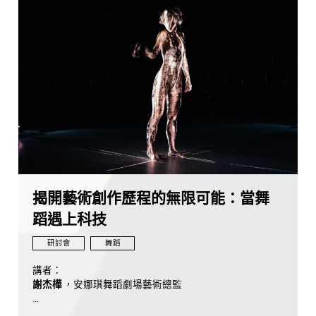
揭開藝術創作歷程的無限可能：當舞
蹈遇上科技
研討會
舞蹈
講者：
謝杰樺
，安娜琪舞蹈劇場藝術總監
主持人：