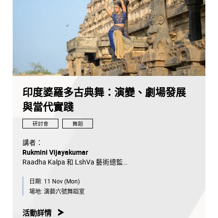
印度婆羅多古典舞：演變、劇場發展
與當代實踐
研討會
舞蹈
講者：
Rukmini Vijayakumar
Raadha Kalpa 和 LshVa 藝術總監
婆羅多舞 Raadha Kalpa 舞蹈訓練法創始人
日期:
11 Nov (Mon)
主持人：
場地:
演藝六號舞蹈室
陳頌瑛教授
香港演藝學院舞蹈學院院長
活動詳情