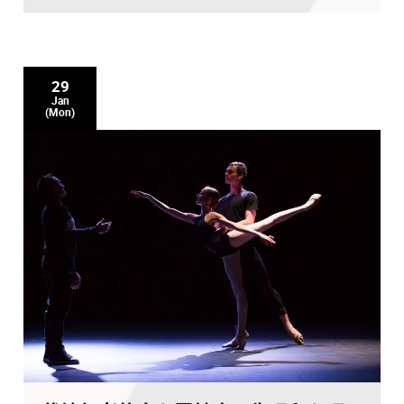
29
Jan
(Mon)