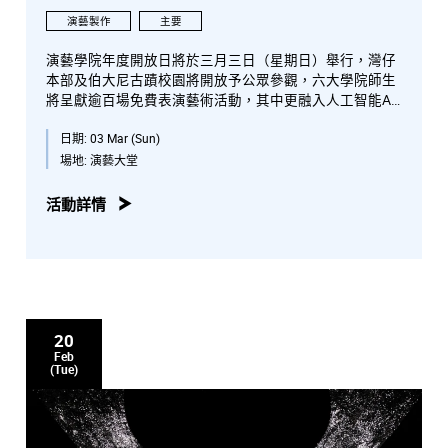
演藝製作
主要
演藝學院年度開放日將於三月三日（星期日）舉行，灣仔
本部及伯大尼古蹟校園將開放予公眾參觀，六大學院師生
將呈獻逾百場免費表演藝術活動，其中更融入人工智能AI
與藝術科技元素，讓參觀者體驗不同類型的表演藝術活
日期:
03 Mar (Sun)
動。
場地:
演藝大堂
演藝學院開放日的精彩活動包括青少年音樂課程交響樂團
演出、中樂及西樂音樂會、音樂劇、戲劇、中國戲曲選段
活動詳情
演出、舞蹈體驗課、電影作品放映及沉浸式藝術演出等精
彩節目。同時，參觀者更可走進後台禁地，近距離欣賞佈
景、道具、服裝和舞台效果，參與科藝設計與科技體驗導
賞團等，浸沉於各式各樣的表演藝術中。當天學院圖書館
開放，特設「在台上@演藝數碼資源」，讓參觀者一嘗成
為各學院製作主角的滋味，並獲數碼照片作紀念。
20
Feb
演藝學院誠邀公眾人士蒞臨參與，一同探索融合AI與藝術
(Tue)
科技的獨特表演藝術之旅！
免費入場，毋須報名。