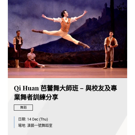
陳頌瑛教授
，香港演藝學院舞蹈學院院長
登記：https://forms.gle/pMdQt9rmhUUSTGsj7
Qi Huan 芭蕾舞大師班 – 與校友及專
業舞者訓練分享
舞蹈
日期:
14 Dec (Thu)
場地:
演藝一號舞蹈室