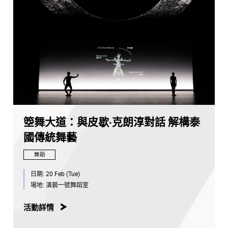
開放時間：
灣仔本部：上午十時至下午五時
伯大尼古蹟校園：下午一時至下午五時*
*提供免費專車服務往來灣仔本部及薄扶林伯大尼古蹟校
園，額滿即止。
下載節目表
請密切留意演藝學院
社交媒體平台
上的最新消息。
箜舞大道：與皮歇·克朗淳對話 解構泰
國傳統舞藝
舞蹈
日期:
20 Feb (Tue)
場地:
演藝一號舞蹈室
活動詳情