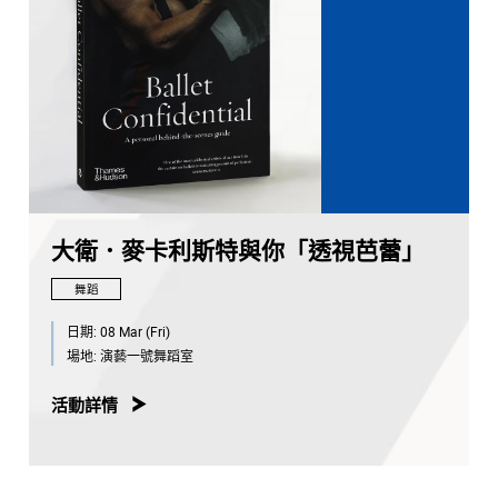
大衛．麥卡利斯特與你「透視芭蕾」
舞蹈
日期:
08 Mar (Fri)
場地:
演藝一號舞蹈室
活動詳情