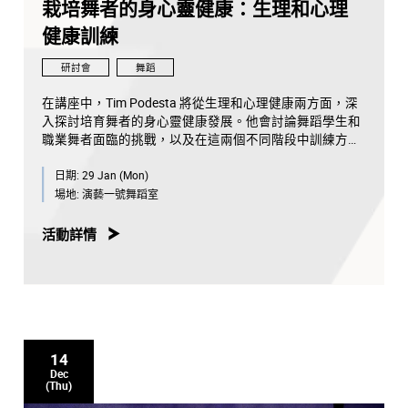
栽培舞者的身心靈健康：生理和心理
健康訓練
研討會
舞蹈
在講座中，Tim Podesta 將從生理和心理健康兩方面，深
入探討培育舞者的身心靈健康發展。他會討論舞蹈學生和
職業舞者面臨的挑戰，以及在這兩個不同階段中訓練方法
上的演變。講座將探究在古典芭蕾舞和現代舞的嚴苛訓練
日期:
29 Jan (Mon)
中，如何運用經過細微調整的策略，視舞者的個人身心靈
健康為首位，和解釋一些在舞蹈圈子中常被誤解的心理健
場地:
演藝一號舞蹈室
康狀況和挑戰。 Tim將會分享他保持嚴謹、高要求的訓練
和有效增進學生健康的方法和經驗，分析面對舞者的心理
活動詳情
健康問題時所需的獨特考量。此外，他亦會強調培養良好
環境和提供資源在舞蹈教育和舞者生涯中的重要性，以舞
者的個人身心靈健康為首位的長遠益處，和倡導自我照顧
的有效方法。
講者：
14
Tim Podesta
，國際著名編舞家
Dec
(Thu)
主持人：