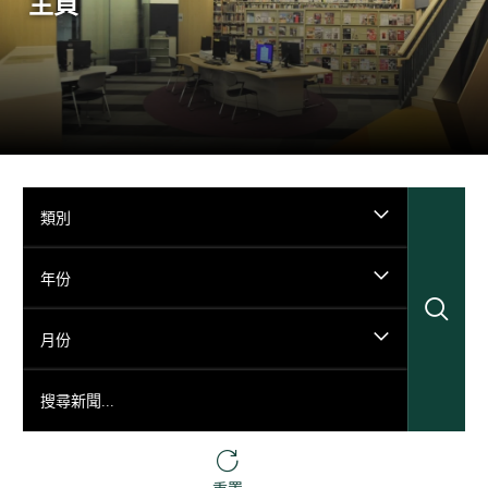
主頁
類別
年份
搜
月份
搜尋新聞...