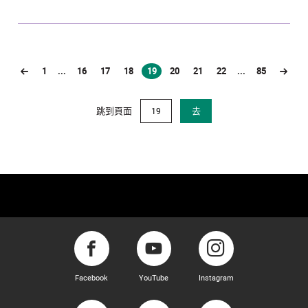
1
...
16
17
18
19
20
21
22
...
85
(current)
跳到頁面
去
Facebook
YouTube
Instagram