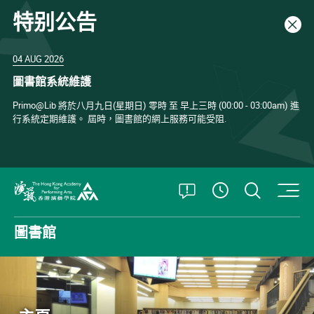
特别公告
關閉
04 AUG 2026
圖書館系統維護
Primo@Lib 將於八月九日(星期日) 零時 至 早上三時 (00:00 - 03:00am) 進
行系統定期維護。 屆時，圖書館的網上服務可能受阻.
打開特別公告
打開搜
查看開放時
香港演藝學院
圖書館