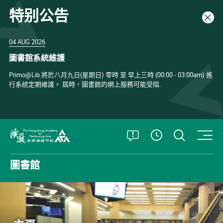
特别公告
關閉
04 AUG 2026
圖書館系統維護
Primo@Lib 將於八月九日(星期日) 零時 至 早上三時 (00:00 - 03:00am) 進
行系統定期維護。 屆時，圖書館的網上服務可能受阻.
打開特別公告
打開搜
查看開放時
香港演藝學院
圖書館