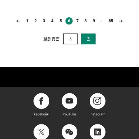
1
2
3
4
5
6
7
8
9
...
85
(current)
跳到頁面
去
Facebook
YouTube
Instagram