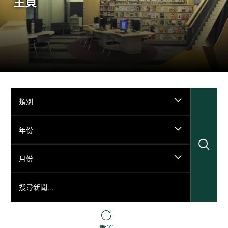
主頁
類別
年份
搜
月份
搜尋新聞...