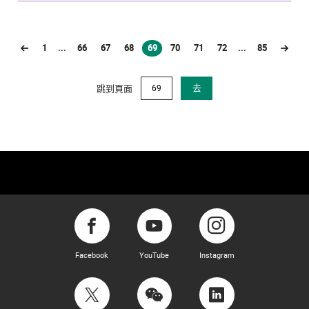
1
...
66
67
68
69
70
71
72
...
85
(current)
跳到頁面
去
Facebook
YouTube
Instagram