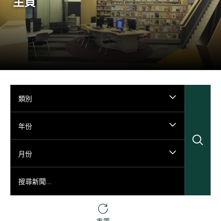
主頁
類別
年份
搜
月份
搜尋新聞...