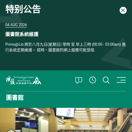
特别公告
關閉
04 AUG 2026
圖書館系統維護
Primo@Lib 將於八月九日(星期日) 零時 至 早上三時 (00:00 - 03:00am) 進
行系統定期維護。 屆時，圖書館的網上服務可能受阻.
打開特別公告
打開搜
查看開放時
香港演藝學院
圖書館