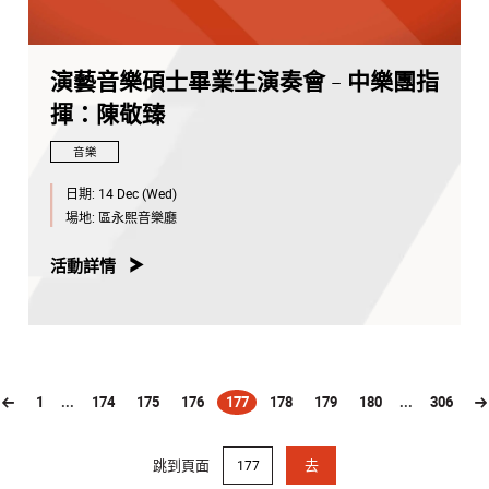
演藝音樂碩士畢業生演奏會 - 中樂團指
揮：陳敬臻
音樂
日期:
14 Dec (Wed)
場地:
區永熙音樂廳
活動詳情
1
...
174
175
176
177
178
179
180
...
306
(current)
跳到頁面
去