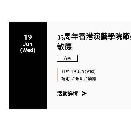
19
35周年香港演藝學院節呈
Jun
敏德
(Wed)
音樂
日期:
19 Jun (Wed)
場地:
區永熙音樂廳
活動詳情