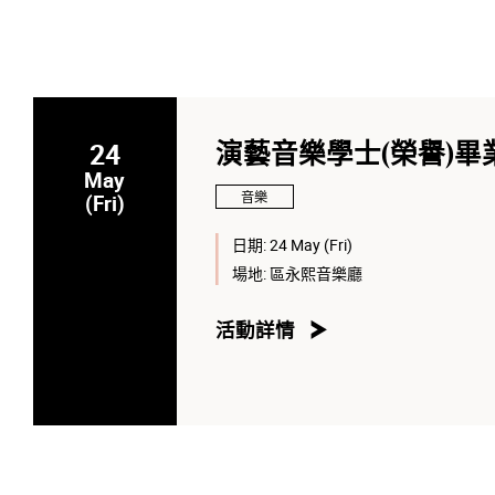
24
演藝音樂學士(榮譽)畢
May
音樂
(Fri)
日期:
24 May (Fri)
場地:
區永熙音樂廳
活動詳情