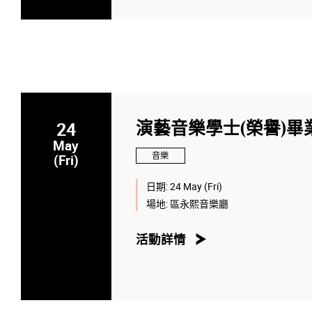
24
演藝音樂學士(榮譽)畢
May
音樂
(Fri)
日期:
24 May (Fri)
場地:
區永熙音樂廳
活動詳情