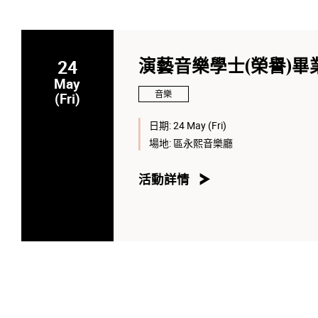
24
演藝音樂學士(榮譽)畢
May
音樂
(Fri)
日期:
24 May (Fri)
場地:
區永熙音樂廳
活動詳情