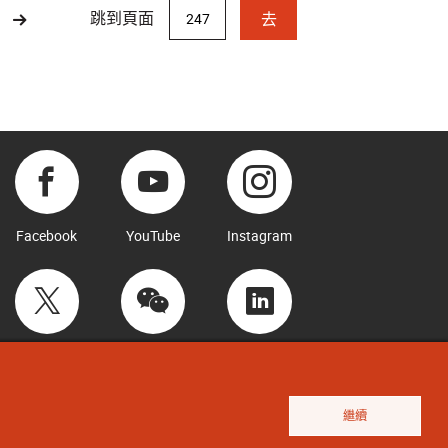
跳到頁面
去
Facebook
YouTube
Instagram
Twitter
WeChat
LinkedIn
繼續