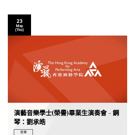
23
May
(Thu)
演藝音樂學士(榮譽)畢業生演奏會 - 鋼
琴：劉承皓
音樂