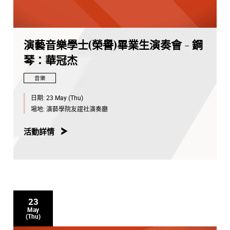
演藝音樂學士(榮譽)畢業生演奏會 - 鋼
琴：華冠杰
音樂
日期:
23 May (Thu)
場地:
演藝學院友誼社演奏廳
活動詳情
23
May
(Thu)