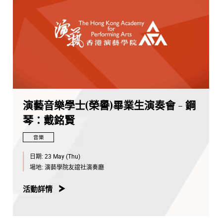
演藝音樂學士(榮譽)畢業生演奏會 - 鋼
琴：戴銘賢
音樂
日期:
23 May (Thu)
場地:
演藝學院友誼社演奏廳
活動詳情