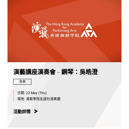
演藝講座演奏會 - 鋼琴：吳皓澄
音樂
日期:
23 May (Thu)
場地:
演藝學院友誼社演奏廳
活動詳情