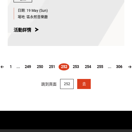
日期:
19 May (Sun)
場地:
區永熙音樂廳
活動詳情
1
...
249
250
251
252
253
254
255
...
306
(current)
跳到頁面
去