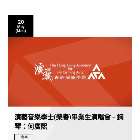
20
May
(Mon)
演藝音樂學士(榮譽)畢業生演唱會 - 鋼
琴：何廣熙
音樂