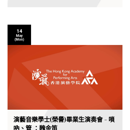
14
May
(Mon)
演藝音樂學士(榮譽)畢業生演奏會 - 嗩
吶、管 ：魏金笛