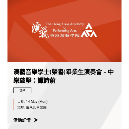
演藝音樂學士(榮譽)畢業生演奏會 - 中
樂敲擊：譚詩蔚
音樂
日期:
14 May (Mon)
場地:
區永熙音樂廳
活動詳情