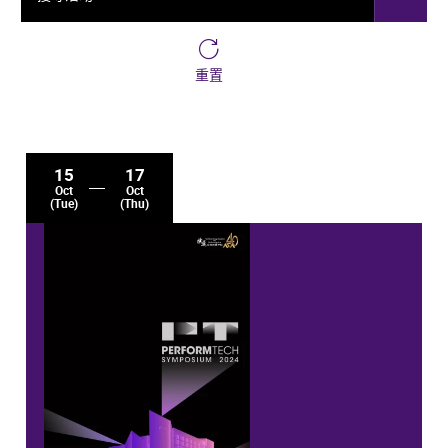
重置
15
17
Oct
Oct
(Tue)
(Thu)