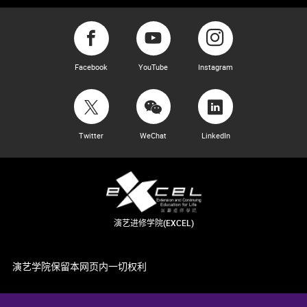
Words and Music by MICHAEL JOHN LaCHIUSA
Based on the play "The House of Bernarda Alba" by
Federico García Lorca
BERNARDA ALBA is presented by arrangement with
Facebook
YouTube
Instagram
Concord Theatricals. www.concordtheatricals.com
BERNARDA ALBA was originally produced by Lincoln
Center Theater, New York City, 2006
Twitter
WeChat
LinkedIn
演艺进修学院(EXCEL)
演艺学院保留本网页内一切权利