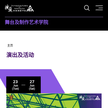
打开搜
香港演艺学院
舞台及制作艺术学院
主页
演出及活动
23
27
Jun
Jun
(Tue)
(Sat)