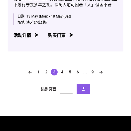
下履行守丧多年之礼。深闺大宅可困著「人」但困不著人
的「心」，各人想尽辨法摆脱围困之际，大女儿被村内最
日期:
13 May (Mon) - 18 May (Sat)
有魅力的单身男士提亲，成为各人欲望膨胀的助力。面对
著重门深锁的权力围墙；欲望与权力的对抗，把各人推至
场地:
演艺实验剧场
崩溃的沸点，最终酿成悲剧。
活动详情
购买门票
文本、音乐及歌词：
Michael John LaChiusa
导演
：邵美君
音乐总监
：罗健邦
文本翻译、歌唱及声线指导
：李頴康
编舞
：林薇薇
粤语填词
：钟志荣
1
2
3
4
5
6
...
9
(current)
布景设计
：王紫霞
服装设计
：孙咏君
灯光设计
：郑礼钊
跳到页面
去
音响设计及音乐总监助理
：谭柏烜
制作经理
：甄颖贤
演员
：陈家恩、程晓敏、曾倩、叶澍欣、余子颖、郑旨
希、钱颖嘉、李美蒑、曾泳鑫、蔡雪儿、黄诗咏、姚乐慧
BERNARDA ALBA