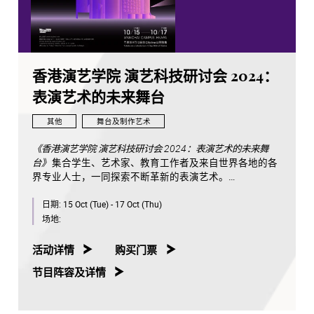
香港演艺学院 演艺科技研讨会 2024：
表演艺术的未来舞台
其他
舞台及制作艺术
《香港演艺学院 演艺科技研讨会 2024：表演艺术的未来舞
台》
集合学生、艺术家、教育工作者及来自世界各地的各
界专业人士，一同探索不断革新的表演艺术。
日期:
15 Oct (Tue) - 17 Oct (Thu)
在这为期三天的研讨会中，我们诚邀参与者一同重新想像
艺术的界限，见证传统表演艺术与现代尖端技术的完美融
场地:
合。一众杰出讲者将分享他们对
演艺科技的独特远见，包括人工智能及机器学习等科技如
活动详情
购买门票
何改变剧场运作、场景设计、影视制作及演艺教育。
节目阵容及详情
由艺术家与学生共同创建的演艺科技展演亦会打破传统，
将舞蹈和音乐融合创新科技，将创意和艺术推向新境界，
让参与者亲身体验及沉浸别具一格的演艺舞台之中。