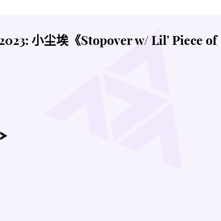
23: 小尘埃《Stopover w/ Lil' Piece of