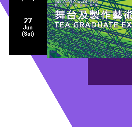
27
Jun
(Sat)