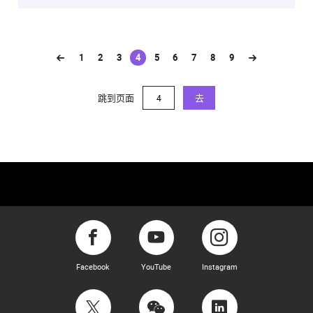
1
2
3
4
5
6
7
8
9
(current)
跳到页面
去
Facebook
YouTube
Instagram