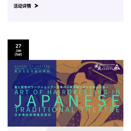
演出、中乐及西乐音乐会、音乐剧、戏剧、中国戏曲选段
活动详情
演出、舞蹈体验课、电影作品放映及沉浸式艺术演出等精
彩节目。同时，参观者更可走进后台禁地，近距离欣赏布
景、道具、服装和舞台效果，参与科艺设计与科技体验导
赏团等，浸沉於各式各样的表演艺术中。当天学院图书馆
开放，特设「在台上@演艺数码资源」，让参观者一尝成
为各学院制作主角的滋味，并获数码照片作纪念。
27
Jan
演艺学院诚邀公众人士莅临参与，一同探索融合AI与艺术
(Sat)
科技的独特表演艺术之旅！
免费入场，毋须报名。
开放时间：
湾仔本部：上午十时至下午五时
伯大尼古迹校园：下午一时至下午五时*
*提供免费专车服务往来湾仔本部及薄扶林伯大尼古迹校
园，额满即止。
下载节目表
请密切留意演艺学院
社交媒体平台
上的最新消息。