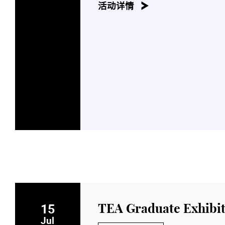
活动详情
15
TEA Graduate Exhibit
Jul