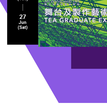
27
Jun
(Sat)