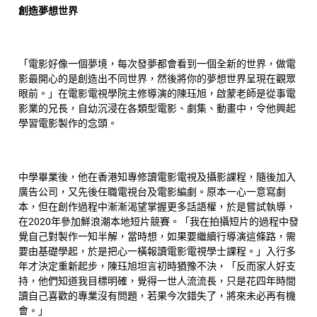
創造夢想世界
「電影好像一個夢境，每次發夢都會看到一個全新的世界，做電
影最開心的是創造出不同世界，然後將你的夢想世界呈現在觀眾
眼前。」在電影電視學院主修導演的陳珏旭，啟蒙老師是從事電
影業的兄長，自幼沉浸在各類型電影、劇集、動畫中，令他興起
學習電影製作的念頭。
中學畢業後，他在香港知專修讀電影電視及攝影課程，隨後加入
廣告公司，又先後任職電視台及電影編劇。原本一心一意寫劇
本，但在創作過程中漸漸渴望掌握更多話語權，於是嘗試執導，
在2020年參加鮮浪潮本地短片競賽。「我在拍攝短片的過程中發
覺自己對製作一知半解，當時想，如果要繼續行導演這條路，需
要由基礎學起，於是把心一橫報讀電影電視學士課程。」入行多
年才決定重新起步，陳珏旭坦言初時猶豫不決，「反而家人好支
持，他們知道我目標明確，覺得一世人流流長，只是花四年時間
讀自己喜歡的專業沒有問題，若果今次錯失了，將來未必再有機
會。」