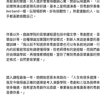
為緊湊的樂曲，別人或許會覺得膽顫心驚，她卻玩得盡興。「以
前樂隊演出都是預先排好譜，基本上是照譜演奏，但粵劇伴奏像
live band一樣，玩現場即興，好有挑戰性！」熱愛運動的人，似
乎都喜歡挑戰自己。
伴奏以外，戲曲學院的音樂課程還包括中國文學、粵劇歷史、音
樂設計等，這種理論加實踐的學習模式，對新人來說是重要的基
礎訓練。「我以前不知道原來粵劇音樂也可以有系統地訓練，行
內的前輩經常說有譜便懂得彈，但老師傅有的是經驗，而我們最
好由理論學起，再慢慢累積經驗，當你了解到粵曲音樂裏面的預
定格式，自然更易掌握。」
踏入課程最後一年，她開始思索未來路向，「人生有很多選擇，
我至今做得最正確的選擇是考入演藝學院，粵劇和三弦為我帶來
很多機遇，我希望為粵劇作出貢獻，畢業後投身推廣香港的粵劇
音樂伴奏。」