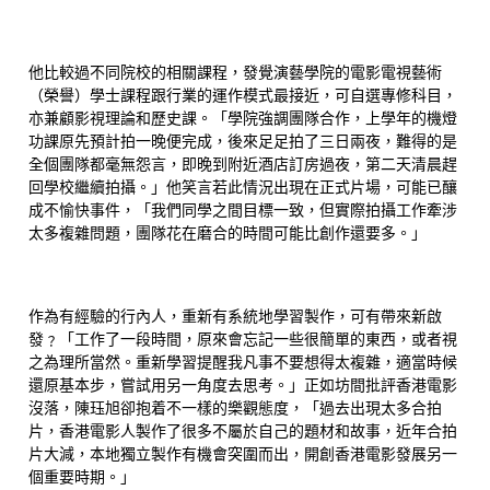
他比較過不同院校的相關課程，發覺演藝學院的電影電視藝術
（榮譽）學士課程跟行業的運作模式最接近，可自選專修科目，
亦兼顧影視理論和歷史課。「學院強調團隊合作，上學年的機燈
功課原先預計拍一晚便完成，後來足足拍了三日兩夜，難得的是
全個團隊都毫無怨言，即晚到附近酒店訂房過夜，第二天清晨趕
回學校繼續拍攝。」他笑言若此情況出現在正式片場，可能已釀
成不愉快事件，「我們同學之間目標一致，但實際拍攝工作牽涉
太多複雜問題，團隊花在磨合的時間可能比創作還要多。」
作為有經驗的行內人，重新有系統地學習製作，可有帶來新啟
發﹖「工作了一段時間，原來會忘記一些很簡單的東西，或者視
之為理所當然。重新學習提醒我凡事不要想得太複雜，適當時候
還原基本步，嘗試用另一角度去思考。」正如坊間批評香港電影
沒落，陳珏旭卻抱着不一樣的樂觀態度，「過去出現太多合拍
片，香港電影人製作了很多不屬於自己的題材和故事，近年合拍
片大減，本地獨立製作有機會突圍而出，開創香港電影發展另一
個重要時期。」