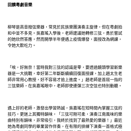
回饋粵劇音樂
柳琴是高音撥弦樂器，常見於民族樂團演奏主旋律，但在粵劇拍
和中並不多見。吳嘉瑤入學後，老師建議她轉修三弦，勇於嘗試
的她欣然答應，然而開學半年便遇上疫情爆發，面授改為網課，
令她大歎吃力。
「唉，好無奈！當時我對三弦的認識是零，要透過鏡頭學習新樂
器是一大挑戰，幸好第二年斷斷續續回復面授課，加上趙太生老
師非常用心教授，好不容易才追上進度。」趙老師是首屈一指的
三弦樂師，在吳嘉瑤眼中，老師即使連彈三次空弦也特別動聽。
遇上好的老師，激發出學習熱誠，吳嘉瑤在短時間內掌握三弦的
技巧，更迷上其獨特韻味，「三弦可剛可柔，演奏江南風味的樂
曲特別有韻味，非常吸引，我終於找到了最熱愛的樂器！」最近
她為粵劇同學的畢業習作伴奏，在有限的排練下演奏一首格式極