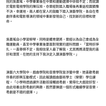
院的吳嘉瑤，中學畢業後在中樂和運動選擇中徘徊不定；而就讀
於電影電視學院的陳珏旭，亦曾經對踏入職場後再重返校園猶豫
不決。幸運地，兩人都在家人的鼓勵下踏入演藝學院，各自在粵
劇伴奏和電影導演的領域中重新發現自己，找到新的目標和使
命。
吳嘉瑤自小學習柳琴，同時是體育健將，曾經以為自己會成為全
職運動員，直至中學畢業後要面對現實的選科問題。「當時好掙
扎，一直舉棋不定，我相信家人最了解我，尤其媽媽清楚我的喜
好和潛質，在她的支持下我決定入讀演藝學院。」
演藝六大學院中，戲曲學院和音樂學院皆涉獵中樂，她喜歡粵劇
伴奏的即興互動模式，因此報讀戲曲藝術學士（榮譽）學位課
程。「小學時透過課外活動班接觸過粵劇，覺得化大戲妝好型，
由此培養出對粵劇的興趣，既然要揀選一個形式繼續學習音樂，
粵劇是不錯的選擇。」