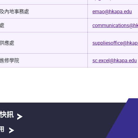
及內地事務處
emao@hkapa.edu
處
communications@hk
供應處
suppliesoffice@hkap
進修學院
sc.excel@hkapa.edu
。
快訊
用