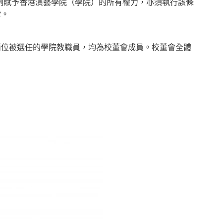
條例賦予香港演藝學院（學院）的所有權力，亦須執行該條
律。
兩位被選任的學院教職員，均為校董會成員。校董會全體