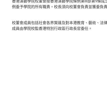
香港演藝學院校董會按香港演藝學院條例第III部第9
例委予學院的所有職責。校長須向校董會負責並獲委負
校董會成員包括社會各界賢達及對本港教育、藝術、法
成員由學院校監香港特別行政區行政長官委任。