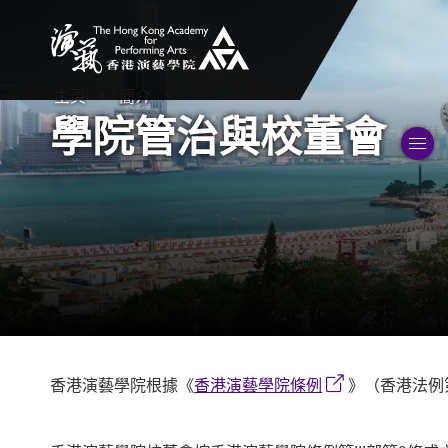
香港演藝學院
主頁
簡介
打開子選單
關閉子選單
學院管治與校董會
香港演藝學院根據《
香港演藝學院條例
》（香港法例