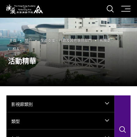
打開搜
香港演藝學院
主頁
簡介
學術支援、行政及其他學院部門
拓展處
校友
活動精華
影視廊類別
類型
搜