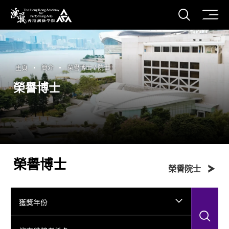
打開搜
香港演藝學院
主頁
簡介
榮譽博士 / 院士
榮譽博士
榮譽博士
榮譽院士
獲獎年份
搜
搜索獲獎者姓名...