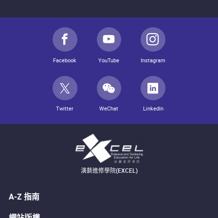
Facebook
YouTube
Instagram
Twitter
WeChat
LinkedIn
演藝進修學院(EXCEL)
A-Z 指南
網站版權