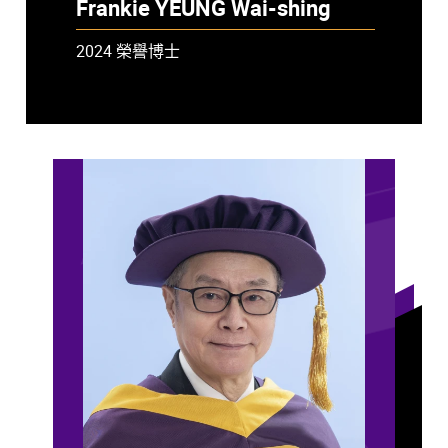
Frankie YEUNG Wai-shing
2024 榮譽博士