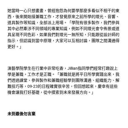
她當時一心只想畫畫，曾經抱怨為何要學那麼多看似不相干的東
西，後來開始接兼職工作，才發覺原來之前所學的燈光、音響、
道具製作等知識，全部派上用場。「學院有很多製作，我們參與
其中必然牽涉不同領域的專業知識，例如不同燈光會令佈景或道
具呈現不同色彩，如果我們對燈光一無所知，只能跟從設計師的
指示，但認識到當中原理，大家可以互相討論，團隊之間溝通得
更好。」
演藝學院學生在行業中非常吃香，Jillian指同學們經常打趣說上
學是兼職，工作才是正職。「兼職就是將平日所學實踐出來，我
們透過課堂、參與製作和兼職經驗學到團隊溝通、組織能力、解
難技巧等，09-23的日程確實很辛苦，但回想起來，慶幸有這些
機會讓我打好基礎，從中摸索到未來發展方向。」
未到最後勿言棄