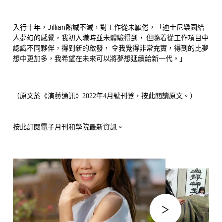
入行十年，Jillian熱誠不減，對工作從未厭倦，「迪士尼樂園給
人夢幻的感覺，我初入職時並未體驗得到， 但隨着從工作項目中
認識不同夥伴，得到新的啟發， 令我覺得非常充實，得到的比夢
想中更加多，我希望在未來可以將夢想延續給新一代。」
（原文於《演藝通訊》2022年4月號刊登，
按此
閱讀原文。）
按此
訂閱電子月刊和學院最新資訊。