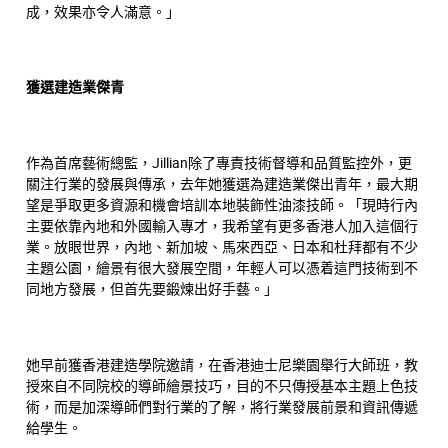
成，效果亦令人滿意。」
獲選建造業傑青
作為首席藝術總監，Jillian除了專責技術督導和品質監控外，更
關注行業的發展與傳承，去年她獲選為建造業傑出青年，最大期
望是爭取更多資源和機會培訓本地裝飾性油漆技師。「現時行內
主要依靠內地和外國輸入專才，我希望有更多香港人加入這個行
業。放眼世界，內地、新加坡、馬來西亞、日本和杜拜都有不少
主題公園，繪景有很大發展空間，年輕人可以憑着這門技術到不
同地方發展，但首先要鍛煉出好手藝。」
她早前獲香港建造學院邀請，在香港迪士尼樂園舉行大師班，教
授來自不同院校的導師繪景技巧，目的不只傳授基本主題上色技
術，而是加深導師們對行業的了解，將行業發展前景和資訊傳遞
給學生。