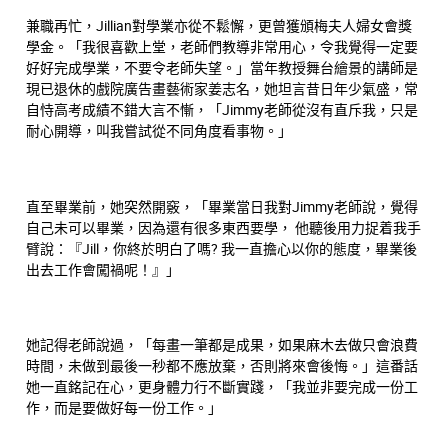
兼職再忙，Jillian對學業亦從不鬆懈，更曾獲頒梅夫人婦女會獎
學金。「我很喜歡上堂，老師們教導非常用心，令我覺得一定要
好好完成學業，不要令老師失望。」當年教授舞台繪景的講師是
現已退休的戲院廣告畫藝術家姜志名，她坦言昔日年少氣盛，常
自恃高考成績不錯大言不慚，「Jimmy老師從沒有直斥我，只是
耐心開導，叫我嘗試從不同角度看事物。」
直至畢業前，她突然開竅，「畢業當日我對Jimmy老師說，覺得
自己未可以畢業，因為還有很多東西要學， 他聽後用力捉着我手
臂說：『Jill，你終於明白了嗎? 我一直擔心以你的態度，畢業後
出去工作會闖禍呢！』」
她記得老師說過，「每畫一筆都是成果，如果麻木去做只會浪費
時間，未做到最後一秒都不應放棄，否則將來會後悔。」這番話
她一直銘記在心，更身體力行不斷實踐，「我並非要完成一份工
作，而是要做好每一份工作。」