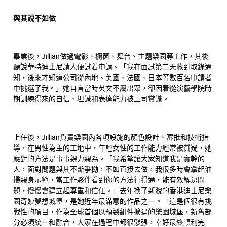
與其說不如做
畢業後，Jillian做過電影、櫥窗、舞台、主題樂園等工作，其後
聽說華特迪士尼請人便試着申請。「我在面試第二天收到取錄通
知，後來才知道公司從內地、美國、法國、日本等數百名申請者
中挑選了我。」她自言當時英文不屬出眾，卻因着從演藝學院時
期訓練得來的自信、坦誠和表達能力被上司賞識。
上任後，Jillian負責樂園內各項設施的顏色設計、審批和技術指
導，在男性為主的工地中，年輕女性的工作能力經常被質疑，她
應對的方法是事事親力親為。「我希望讓大家知道我是實幹的
人，面對問題與其不斷爭拗，不如直接去做，我很多時會拿起油
掃親身示範，當工作夥伴看到你的方法行得通，能有效解決問
題，慢慢會建立起尊重和信任。」去年換了新貌的香港迪士尼樂
園奇妙夢想城堡，是她近年最滿意的作品之一。「這是個很有挑
戰性的項目，作為全球首個以預製組件擴建的樂園城堡，新舊部
分必須統一和融合，大家在過程中都很緊張，幸好最終順利完