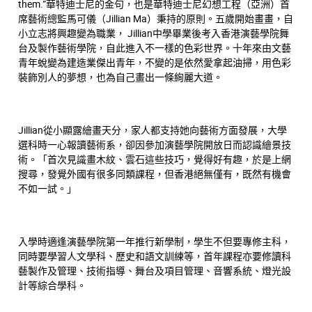
them.”華特迪士尼的金句，也是華特迪士尼幻想工程（亞洲）首
席藝術總監馬可儀（Jillian Ma）秉持的原則。五歲開始畫畫，自
小立志將興趣變為職業， Jillian中學畢業後考入香港演藝學院舞
台及製作藝術學院，自此進入不一樣的色彩世界。十年來由文藝
青年蛻變為建造業傑出青年，不變的是依然愛拿起油掃，用色彩
裝飾別人的夢想，也為自己畫出一條絢麗大道。
Jillian從小顯露繪畫天分，家人都支持她向藝術方面發展，大學
選科時一心報讀藝術系，卻因參加演藝學院開放日而認識繪景技
術。「首次見識畫木紋、雲石這些技巧，覺得好有趣，於是上網
搜尋，發覺外國有很多同類課程，但香港絕無僅有，既然有機會
不如一試。」
入學時適逢演藝學院第一年推行新學制，學生不但要專修主科，
同時要學習人文學科、歷史和語文訓練等，首年課程亦要修讀科
藝製作及管理、技術指導、舞台及項目管理、音響系統、燈光設
計等綜合學科。