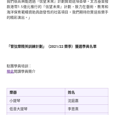
我們很高興能透過『信望未來』計劃贊助這項善舉。太古基金撥
款港幣1.5億元推行的『信望未來』計劃，致力在藝術、教育和
海洋保育範疇資助具啟發性的社區項目。我們期待欣賞這些樂手
的精彩演出。」
「管弦樂精英訓練計劃」（2021/22 樂季）獲選學員名單
駐團學員培訓：
按此
閱讀學員簡介
樂器
姓名
小提琴
沈庭嘉
低音大提琴
李思熹