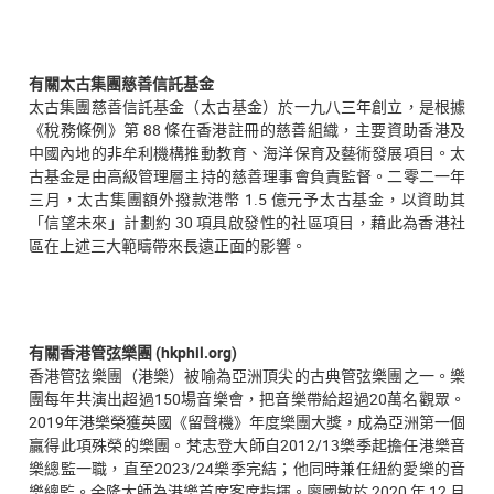
有關太古集團慈善信託基金
太古集團慈善信託基金（太古基金）於一九八三年創立，是根據
《稅務條例》第 88 條在香港註冊的慈善組織，主要資助香港及
中國內地的非牟利機構推動教育、海洋保育及藝術發展項目。太
古基金是由高級管理層主持的慈善理事會負責監督。二零二一年
三月，太古集團額外撥款港幣 1.5 億元予太古基金，以資助其
「信望未來」計劃約 30 項具啟發性的社區項目，藉此為香港社
區在上述三大範疇帶來長遠正面的影響。
有關香港管弦樂團 (hkphil.org)
香港管弦樂團（港樂）被喻為亞洲頂尖的古典管弦樂團之一。樂
團每年共演出超過150場音樂會，把音樂帶給超過20萬名觀眾。
2019年港樂榮獲英國《留聲機》年度樂團大獎，成為亞洲第一個
贏得此項殊榮的樂團。梵志登大師自2012/13樂季起擔任港樂音
樂總監一職，直至2023/24樂季完結；他同時兼任紐約愛樂的音
樂總監。余隆大師為港樂首席客席指揮。廖國敏於 2020 年 12 月