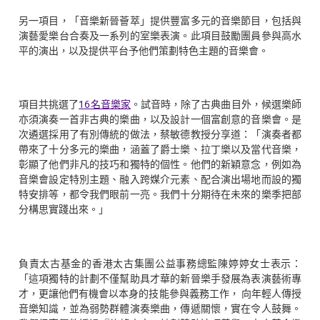
另一項目，「音樂新晉薈萃」提供豐富多元的音樂節目，包括與
演藝愛樂台合奏及一系列的室樂表演。此項目鼓勵團員參與高水
平的演出，以及提供平台予他們策劃特色主題的音樂會。
項目共挑選了
16名音樂家
。試音時，除了古典曲目外，候選樂師
亦須演奏一首非古典的樂曲，以及設計一個富創意的音樂會。是
次遴選採用了有別傳統的做法，蔡敏德教授分享道：「演奏者都
帶來了十分多元的樂曲，涵蓋了爵士樂、拉丁樂以及當代音樂，
彰顯了他們非凡的技巧和獨特的個性。他們的新穎意念，例如為
音樂會設定特別主題、融入跨媒介元素、配合演出場地而設的獨
特安排等，都令我們眼前一亮。我們十分期待在未來的樂季把部
分構思實踐出來。」
負責太古基金的香港太古集團公益事務總監陳婷婷女士表示：
「這項獨特的計劃不僅幫助具才華的新晉樂手發展為表演藝術專
才，更讓他們有機會以本身的技能參與義務工作， 向年輕人傳授
音樂知識，並為弱勢群體演奏樂曲，傳遞關懷，實在令人鼓舞。