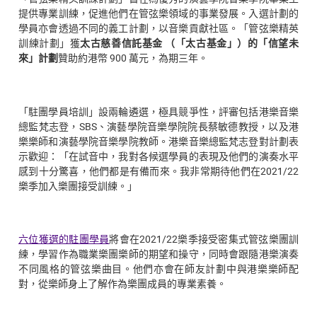
提供專業訓練，促進他們在管弦樂領域的事業發展。入選計劃的
學員亦會透過不同的義工計劃，以音樂貢獻社區。「管弦樂精英
訓練計劃」獲
太古慈善信託基金 （「太古基金」）的「信望未
來」計劃
贊助約港幣 900 萬元，為期三年。
「駐團學員培訓」設兩輪遴選，極具競爭性，評審包括港樂音樂
總監梵志登，SBS、演藝學院音樂學院院長蔡敏德教授，以及港
樂樂師和演藝學院音樂學院教師。港樂音樂總監梵志登對計劃表
示歡迎：「在試音中，我對各候選學員的表現及他們的演奏水平
感到十分驚喜，他們都是有備而來。我非常期待他們在2021/22
樂季加入樂團接受訓練。」
六位獲選的駐團學員
將會在2021/22樂季接受密集式管弦樂團訓
練，學習作為職業樂團樂師的期望和操守，同時會跟隨港樂演奏
不同風格的管弦樂曲目。他們亦會在師友計劃中與港樂樂師配
對，從樂師身上了解作為樂團成員的專業素養。