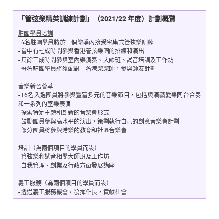
「管弦樂精英訓練計劃」（2021/22 年度）計劃概覽
駐團學員培訓
-
6名駐團學員將於一個樂季內接受密集式管弦樂訓練
-
當中有七成時間參與香港管弦樂團的排練和演出
-
其餘三成時間參與室內樂演奏、大師班、試音培訓及工作坊
-
每名駐團學員將獲配對一名港樂樂師，參與師友計劃
音樂新晉薈萃
-
16名入選團員將參與豐富多元的音樂節目，包括與演藝愛樂同台合奏
和一系列的室樂表演
-
探索特定主題和創新的音樂會形式
-
鼓勵團員參與高水平的演出，策劃執行自己的創意音樂會計劃
-
部分團員將參與港樂的教育和社區音樂會
培訓（為兩個項目的學員而設）
-
管弦樂和試音相關大師班及工作坊
-
自我管理、創業及行政方面發展講座
義工服務（為兩個項目的學員而設）
-
透過義工服務機會，發揮作長，貢獻社會