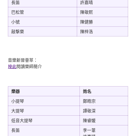
長笛
許嘉晴
巴松管
陳敬熙
小號
陳健勝
敲撃樂
陳梓浩
音樂新晉薈萃：
按此
閱讀樂師簡介
樂器
姓名
小提琴
鄭皓宗
大提琴
譚敬深
低音大提琴
陳睿媛
長笛
李一葦