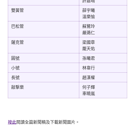
許嘉晴
雙簧管
薛宇曦
溫樂愉
巴松管
蘇鷺玲
嚴澔仁
薩克管
梁國章
龎天佑
圓號
孫曦君
小號
林韋行
長號
趙漢權
敲撃樂
何子輝
車曉嵐
按此
閱讀全篇新聞稿及下載新聞圖片。