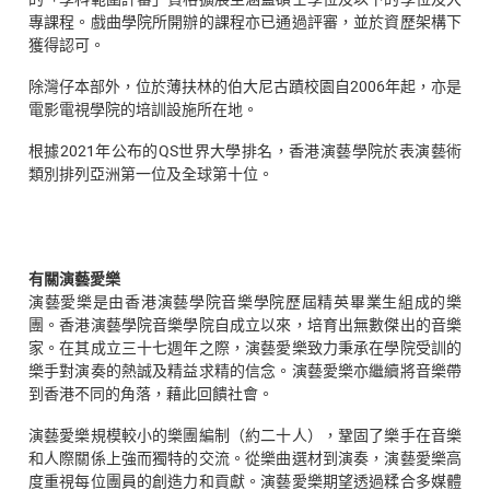
專課程。戲曲學院所開辦的課程亦已通過評審，並於資歷架構下
獲得認可。
除灣仔本部外，位於薄扶林的伯大尼古蹟校園自2006年起，亦是
電影電視學院的培訓設施所在地。
根據2021年公布的QS世界大學排名，香港演藝學院於表演藝術
類別排列亞洲第一位及全球第十位。
有關演藝愛樂
演藝愛樂是由香港演藝學院音樂學院歷屆精英畢業生組成的樂
團。香港演藝學院音樂學院自成立以來，培育出無數傑出的音樂
家。在其成立三十七週年之際，演藝愛樂致力秉承在學院受訓的
樂手對演奏的熱誠及精益求精的信念。演藝愛樂亦繼續將音樂帶
到香港不同的角落，藉此回饋社會。
演藝愛樂規模較小的樂團編制（約二十人），鞏固了樂手在音樂
和人際關係上強而獨特的交流。從樂曲選材到演奏，演藝愛樂高
度重視每位團員的創造力和貢獻。演藝愛樂期望透過糅合多媒體