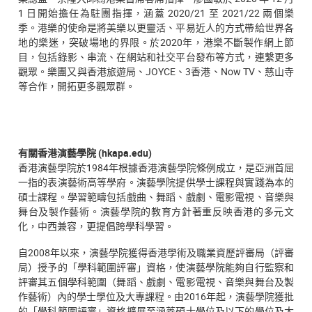
1 日開始擔任為駐團指揮，涵蓋 2020/21 至 2021/22 兩個樂
季。港樂的使命是將美樂以更靈活、平易近人的方式帶給世界各
地的樂迷，突破場地的界限。於2020年，港樂不斷製作網上節
目，包括錄影、串流、在網站和社交平台發布等方式，連繫更多
觀眾。樂團又與香港旅遊局、JOYCE、3香港、Now TV、慈山寺
等合作，開拓更多觀眾群。
有關香港演藝學院 (hkapa.edu)
香港演藝學院於1984年根據香港演藝學院條例成立，是亞洲首屈
一指的表演藝術高等學府。演藝學院提供學士課程與實踐為本的
碩士課程。學習範疇包括戲曲、舞蹈、戲劇、電影電視、音樂與
舞台及製作藝術。演藝學院的教育方針著重反映香港的多元文
化，中西兼容，更提倡跨學科學習。
自2008年以來，演藝學院獲得香港學術及職業資歷評審局（評審
局）授予的「學科範圍評審」資格，使演藝學院能夠自行監察和
評審其五個學科範圍（舞蹈、戲劇、電影電視、音樂與舞台及製
作藝術）內的學士學位及大專課程。由2016年起，演藝學院獲批
的「學科範圍評審」資格擴展至涵蓋碩士學位及以下的學位及大