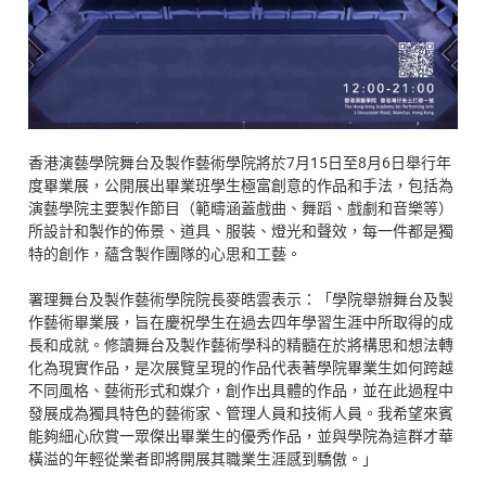
香港演藝學院舞台及製作藝術學院將於7月15日至8月6日舉行年
度畢業展，公開展出畢業班學生極富創意的作品和手法，包括為
演藝學院主要製作節目（範疇涵蓋戲曲、舞蹈、戲劇和音樂等）
所設計和製作的佈景、道具、服裝、燈光和聲效，每一件都是獨
特的創作，蘊含製作團隊的心思和工藝。
署理舞台及製作藝術學院院長麥皓雲表示：「學院舉辦舞台及製
作藝術畢業展，旨在慶祝學生在過去四年學習生涯中所取得的成
長和成就。修讀舞台及製作藝術學科的精髓在於將構思和想法轉
化為現實作品，是次展覽呈現的作品代表著學院畢業生如何跨越
不同風格、藝術形式和媒介，創作出具體的作品，並在此過程中
發展成為獨具特色的藝術家、管理人員和技術人員。我希望來賓
能夠細心欣賞一眾傑出畢業生的優秀作品，並與學院為這群才華
橫溢的年輕從業者即將開展其職業生涯感到驕傲。」