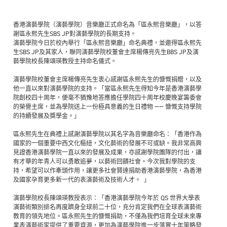
香港演藝學院（演藝學院）音樂廳正式命名為「區永熙音樂廳」，以答
謝區永熙先生SBS JP對演藝學院的長期支持。
演藝學院今日於校內舉行「區永熙音樂廳」命名典禮，並邀得區永熙先
生SBS JP及其家人，聯同演藝學院校董會主席楊傳亮先生BBS JP及演
藝學院校長陳頌瑛教授主持命名儀式。
演藝學院校董會主席楊傳亮先生衷心感謝區永熙先生的慷慨捐贈，以及
他一直以來對演藝學院的支持。「當區永熙先生得知今年是香港演藝學
院創校四十周年，便毫不猶豫地答應擔任學院四十周年校慶晚宴籌委會
的榮譽主席，並為學院送上一份極具意義的生日禮物 —— 慷慨支持學院
的持續發展及獎學金。」
區永熙先生在典禮上感謝演藝學院以其名字為音樂廳命名：「香港作為
國家的一個重要中西文化樞紐，文化藝術的發展不可或缺。我非常高興
見證香港演藝學院一直以來的發展及成果，亦感謝學院團隊的付出，讓
有才華的年青人可以勇敢追夢，以藝術回饋社會。今次我對學院的支
持，希望可以作牽頭作用，讓更多社會賢達捐助香港演藝學院，為香港
及國家孕育更多新一代的表演藝術及技術人才。 」
演藝學院校長陳頌瑛教授表示：「香港演藝學院今年於 QS 世界大學表
演藝術類別排名再度躋身全球前二十位，充分肯定我們在全球表演藝術
教育的領先地位。區永熙先生的慷慨捐助，不僅為我們培育全球未來專
業表演藝術家提供了重要資源，更加為演藝學院進一步落實十年策略發