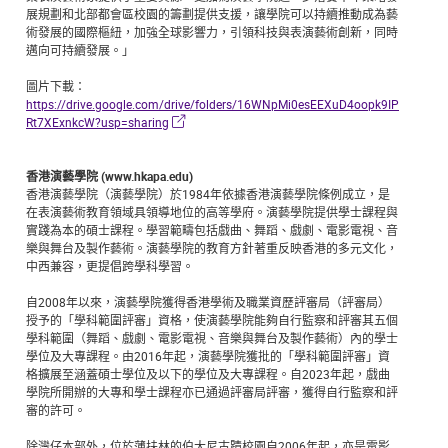
展規劃和北部都會區校園的籌劃提供支援，讓學院可以持續推動成為藝
術發展的國際樞紐，加強全球影響力，引領科技與表演藝術創新，同時
邁向可持續發展。」
圖片下載：
https://drive.google.com/drive/folders/16WNpMi0esEEXuD4oopk9IP
Rt7XExnkcW?usp=sharing
香港演藝學院 (www.hkapa.edu)
香港演藝學院（演藝學院）於1984年依據香港演藝學院條例成立，是
在表演藝術教育領域具領導地位的高等學府。演藝學院提供學士課程與
實踐為本的碩士課程。學習範疇包括戲曲、舞蹈、戲劇、電影電視、音
樂與舞台及製作藝術。演藝學院的教育方針著重反映香港的多元文化，
中西兼容，更提倡跨學科學習。
自2008年以來，演藝學院獲得香港學術及職業資歷評審局（評審局）
授予的「學科範圍評審」資格，使演藝學院能夠自行監察和評審其五個
學科範圍（舞蹈、戲劇、電影電視、音樂與舞台及製作藝術）內的學士
學位及大專課程。由2016年起，演藝學院獲批的「學科範圍評審」資
格擴展至涵蓋碩士學位及以下的學位及大專課程。自2023年起，戲曲
學院所開辦的大專和學士課程亦已通過評審局評審，獲得自行監察和評
審的許可。
除灣仔本部外，位於薄扶林的伯大尼古蹟校園自2006年起，亦是電影