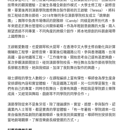
技帶來的觀賞體驗，正催生各種全新創作模式。大學主修工程，副修音
樂，畢業後再到演藝學院進修舞台製作藝術的王啟敏（Teresa），將科
技工程結合舞台藝術，2018年聯同多位演藝學院校友成立「跳樂劇
團」；團隊中負責市場傳訊的劉雅婷（Candy）同樣是跨界別代表，多
年來遊走於舞台管理和公共關係範疇。作為年輕創意劇團的大腦，兩人
期望透過不同專業、不同角度的跨媒介創作，將本地原創的科藝劇場帶
上國際舞台。
王啟敏愛數理，也愛鋼琴和大提琴，在香港中文大學主修自動化與計算
機輔助工程學，副修音樂，畢業後任職鐵路公司，參與香港鐵路、台灣
高鐵、曼谷地鐵等工程。「工作幾年後，開始思考自己還有甚麼興趣，
某次參觀演藝開放日，碰到演藝學院校長、時任舞台及製作藝術學院院
長蔡敏志教授，她與我傾談，加深了我對舞台製作的興趣。」
碩士課程的學生人數較少，在課程編排上富有彈性，導師會為學生度身
安排課程內容和實習體驗，「我是鐵路工程師，另一位同學是醫生，我
們有自己的專業，同時亦對舞台、音樂有興趣，例如我是學院爵士樂隊
成員，又經常與舞蹈、戲劇等不同學院的同學合作。」
演藝學院從來不是象牙塔，除了理論課外，實習、遊歷、參與製作、認
識業內人士等等，都是寶貴的學習體驗。「有一年暑假，學院請來一位
來自倫敦西區劇院的暑期導師，後來我到英國實習，導師特別安排我到
當地劇場觀摩，了解音樂劇長線營運的方式。」