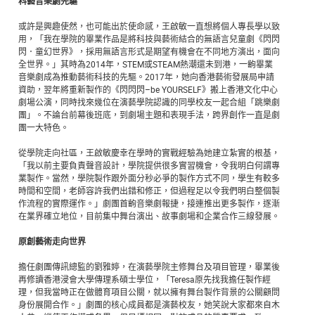
科藝音樂劇先驅
或許是興趣使然，也可能出於使命感，王啟敏一直想將個人專長學以致
用，「我在學院的畢業作品是將科技與藝術結合的無語言兒童劇《閃閃
閃．童幻世界》，採用無語言形式是期望有機會在不同地方演出，面向
全世界。」其時為2014年，STEM或STEAM熱潮還未到港，一齣畢業
音樂劇成為推動藝術科技的先驅。2017年，她向香港藝術發展局申請
資助，翌年將重新製作的《閃閃閃–be YOURSELF》搬上香港文化中心
劇場公演，同時找來幾位在演藝學院認識的同學校友一起合組「跳樂劇
團」。不論台前幕後班底，到劇場主題和表現手法，跨界創作一直是劇
團一大特色。
從學院走向社區，王啟敏慶幸在學時的實戰經驗為她建立紮實的根基，
「我以前主要負責聲音設計，學院提供很多實習機會，令我明白何謂專
業製作。當然，學院製作跟外面分秒必爭的製作方式不同，學生有較多
時間和空間，老師容許我們出錯和修正，但過程足以令我們明白整個製
作流程的實際運作。」劇團首齣音樂劇報捷，接連推出更多製作，逐漸
在業界確立地位，目前集中舞台演出、故事劇場和企業合作三線發展。
原創藝術走向世界
擔任劇團傳訊總監的劉雅婷，在演藝學院主修舞台及項目管理，畢業後
再修讀香港浸會大學傳理系碩士學位，「Teresa原先找我擔任製作經
理，但我當時正在做體育項目公關，就以擁有舞台製作背景的公關顧問
身份展開合作。」劇團的核心成員都是演藝校友，她笑說大家都來自木