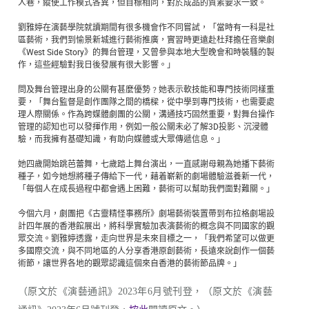
人巷，縱使工作模式各異，但目標相同，對於成品的質素要求一致。
劉雅婷在演藝學院就讀期間有很多機會作不同嘗試，「當時有一科是社
區藝術，我們到愉景新城進行藝術推廣，實習時更遠赴杜拜擔任音樂劇
《West Side Story》的舞台管理，又曾參與本地大型晚會和時裝騷的製
作，這些經驗對我日後發展有很大影響。」
問及舞台管理出身的公關有甚麼優勢﹖她表示軟技能和專門技術同樣重
要，「舞台監督是創作團隊之間的橋樑，從中學到專門技術，也需要處
理人際關係。作為跨媒體劇團的公關，溝通技巧固然重要，對舞台操作
管理的認知也可以發揮作用，例如一般公關未必了解3D投影、沉浸體
驗，而我擁有基礎知識，有助向媒體或大眾傳遞信息。」
她四歲開始跳芭蕾舞，七歲踏上舞台演出，一直感謝母親為她播下藝術
種子，如今她想將種子傳給下一代，藉着嶄新的劇場體驗滋養新一代，
「每個人在成長過程中都會遇上困難，藝術可以幫助我們面對難關。」
今個六月，劇團把《古靈精怪事務所》劇場藝術裝置帶到布拉格劇場設
計四年展的香港館展出，將科學實驗加表演藝術的概念與不同國家的觀
眾交流。劉雅婷透露，走向世界是未來目標之一，「我們希望可以做更
多國際交流，與不同地區的人分享香港原創藝術，長遠來說創作一個藝
術節，讓世界各地的觀眾認識這個來自香港的藝術節品牌。」
（原文於《演藝通訊》2023年6月號刊登，
（原文於《演藝