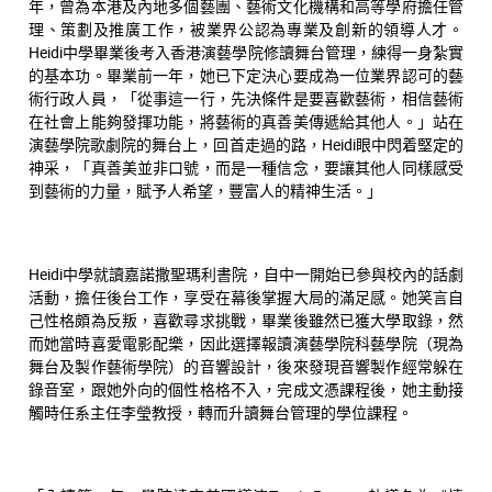
年，曾為本港及內地多個藝團、藝術文化機構和高等學府擔任管
理、策劃及推廣工作，被業界公認為專業及創新的領導人才。
Heidi中學畢業後考入香港演藝學院修讀舞台管理，練得一身紮實
的基本功。畢業前一年，她已下定決心要成為一位業界認可的藝
術行政人員，「從事這一行，先決條件是要喜歡藝術，相信藝術
在社會上能夠發揮功能，將藝術的真善美傳遞給其他人。」站在
演藝學院歌劇院的舞台上，回首走過的路，Heidi眼中閃着堅定的
神采，「真善美並非口號，而是一種信念，要讓其他人同樣感受
到藝術的力量，賦予人希望，豐富人的精神生活。」
Heidi中學就讀嘉諾撒聖瑪利書院，自中一開始已參與校內的話劇
活動，擔任後台工作，享受在幕後掌握大局的滿足感。她笑言自
己性格頗為反叛，喜歡尋求挑戰，畢業後雖然已獲大學取錄，然
而她當時喜愛電影配樂，因此選擇報讀演藝學院科藝學院（現為
舞台及製作藝術學院）的音響設計，後來發現音響製作經常躲在
錄音室，跟她外向的個性格格不入，完成文憑課程後，她主動接
觸時任系主任李瑩教授，轉而升讀舞台管理的學位課程。