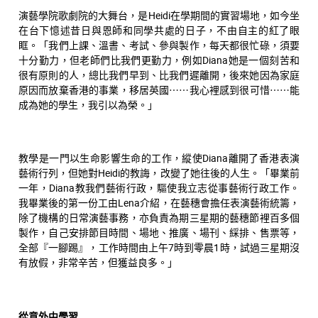
演藝學院歌劇院的大舞台，是Heidi在學期間的實習場地，如今坐
在台下憶述昔日與恩師和同學共處的日子，不由自主的紅了眼
眶。「我們上課、溫書、考試、參與製作，每天都很忙碌，須要
十分勤力，但老師們比我們更勤力，例如Diana她是一個刻苦和
很有原則的人，總比我們早到、比我們遲離開，後來她因為家庭
原因而放棄香港的事業，移居英國⋯⋯我心裡感到很可惜⋯⋯能
成為她的學生，我引以為榮。」
教學是一門以生命影響生命的工作，縱使Diana離開了香港表演
藝術行列，但她對Heidi的教誨，改變了她往後的人生。「畢業前
一年，Diana教我們藝術行政，驅使我立志從事藝術行政工作。
我畢業後的第一份工由Lena介紹，在藝穗會擔任表演藝術統籌，
除了機構的日常演藝事務，亦負責為期三星期的藝穗節裡百多個
製作，自己安排節目時間、場地、推廣、場刊、綵排、售票等，
全部『一腳踢』，工作時間由上午7時到零晨1時，試過三星期沒
有放假，非常辛苦，但獲益良多。」
從意外中學習