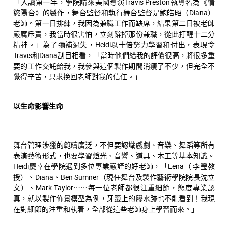
「入讀第一年，學院請來美國導演Travis Preston執導名為《情
慾陽台》的製作，舞台監督和執行舞台監督是鮑皓昭（Diana）
老師。第一日排練，我因為兼職工作而缺席，結果第二日被老師
嚴厲斥責，我當時很害怕，立刻辭掉那份兼職，從此打醒十二分
精神。」為了彌補過失，Heidi以十倍努力學習和付出，表現令
Travis和Diana刮目相看，「當時他們給我的評價很高，將很多重
要的工作交託給我，我參與這個製作期間消瘦了不少，但完全不
覺得辛苦，只求挽回老師對我的信任。」
以生命影響生命
舞台管理涉獵的範疇廣泛，不但要認識戲劇、音樂、舞蹈等所有
表演藝術形式，也要學習燈光、音響、道具、木工等基本知識。
Heidi慶幸在學院遇到多位專業嚴謹的好老師，「Lena（ 李瑩教
授）、Diana、Ben Sumner（現任舞台及製作藝術學院院長沈立
文）、Mark Taylor⋯⋯每一位老師都很注重細節，態度專業認
真，就以製作佈景模型為例，牙籤上的膠水跡也不能看到！我現
在對細節的注重和執着，全部從這些老師身上學習而來。」