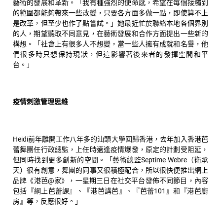
藝術的發展和革新。「我有種強烈的使命感，希望在每個接觸到
的範圍都能夠帶來一些改變，只要各方面多做一點，即使算不上
是改革，但至少也作了點嘗試。」她最近忙於聯絡本地各個界別
的人，期望聽取不同意見，在藝術發展和合作方面提出一些新的
構想。「社會上有很多人不想變，當一些人擁有成就和名譽，他
們很多時只想保持現狀，但這影響著後來者的發揮空間和平
台。」
疫情刺激管理思維
Heidi前年離開工作八年多的汕頭大學回歸香港，去年加入香港芭
蕾舞團任行政總監，上任時適逢疫情爆發，原定的計劃受阻延，
但同時找到更多創新的空間。「藝術總監Septime Webre（衛承
天）很有創意，舞團的同事又很積極配合，所以很快便推出網上
品牌《港芭@家》，一星期三日在社交平台發佈不同節目，內容
包括『網上芭蕾課』、『港芭講芭』、『芭蕾101』和『港芭廚
房』等，反應很好。」