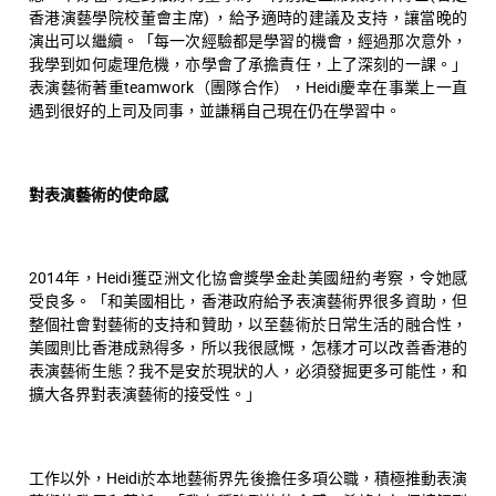
香港演藝學院校董會主席) ，給予適時的建議及支持，讓當晚的
演出可以繼續。「每一次經驗都是學習的機會，經過那次意外，
我學到如何處理危機，亦學會了承擔責任，上了深刻的一課。」
表演藝術著重teamwork（團隊合作），Heidi慶幸在事業上一直
遇到很好的上司及同事，並謙稱自己現在仍在學習中。
對表演藝術的使命感
2014年，Heidi獲亞洲文化協會獎學金赴美國紐約考察，令她感
受良多。「和美國相比，香港政府給予表演藝術界很多資助，但
整個社會對藝術的支持和贊助，以至藝術於日常生活的融合性，
美國則比香港成熟得多，所以我很感慨，怎樣才可以改善香港的
表演藝術生態？我不是安於現狀的人，必須發掘更多可能性，和
擴大各界對表演藝術的接受性。」
工作以外，Heidi於本地藝術界先後擔任多項公職，積極推動表演