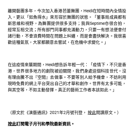
離開藝團多年，今次加入香港芭蕾舞團，Heidi在短時間內全情投
入，更以「如魚得水」來形容於舞團的狀態。「董事局成員都有
新思維和視野，為舞團提供很多支持；我與Septime亦很合拍，
經常互相交流；所有部門同事都充滿動力，只要一有想法便會付
諸行動，不會浪費時間在問題上糾纏，而是會盡快解決。我很喜
歡這種氣氛，大家都願意去嘗試，在危機中求變化。」
在這疫情來襲期間，Heidi想告訴年輕一代：「疫情下，不只是香
港，世界很多地方的劇院被迫關閉，我們身處這個科技世代，沒
有理由騰不出『空間』去做事。不要等別人給予機會，不妨利用
現時免費的網上平台突出自己的才華和創作。世界有太多可能，
與其空等，不如主動發揮，真正的藝術工作者本該如此。」
（原文於《演藝通訊》2021年2月號刊登，
按此
閱讀原文。）
按此
訂閱電子月刊和學院最新資訊。