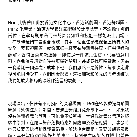
Heidi其後曾任職於香港文化中心、香港話劇團、香港舞蹈團、
PIP文化產業、汕頭大學長江藝術與設計學院等，不論擔任哪個
崗位，在學時期累積而來的舞台知識和技能一樣能派上用場，
「在學時我們掌管後台事務，其中一個重任是確保台上所有人的
安全，要預視問題，就像媽媽一樣要有強烈責任感，懂得溝通和
調解，習慣留意每項細節。即使是一件道具蛋糕，也要留意用
料，避免演員講對白時被蛋糕碎嗆到，甚或要找蛋糕贊助，因為
一晚消耗一個蛋糕，成本不輕。我們思路不是線性，每個決定背
後可能同時受五、六個因素影響，這種細密和多元的思考訓練讓
我們能於大格局的環境作適當的規劃。」
現場演出，往往有不可預計的突發場面，Heidi在監製香港舞蹈團
舞劇《笑傲江湖》期間，曾遇上舞蹈員意外墮下事件，「如果我
沒有修讀過舞台管理，可能會不知所措，幸好我從舞台管理的經
驗中學到，在處理舞台危機時應如何處理及緊急應變。」事發時
她只知要盡快行動保護舞蹈員、解決後台問題、又要兼顧觀眾反
應，幸好當時遇到很好的董事局，特別是主席梁永祥博士(曾是