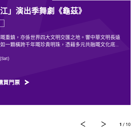
香江」演出季舞劇《龜茲》
道嘅重鎮，亦係世界四大文明交匯之地。響中華文明長遠
猶如一顆橫跨千年嘅珍貴明珠，憑藉多元共融嘅文化底
放歷久不衰嘅光彩。
 (Sat)
載住歷代各族人士嘅足跡同情誼。無論係石窟壁畫當中身
，抑或是「蘇幕遮」盛會入面各族民眾嘅舞姿，充分體現
融嘅關係，既是新疆歷史文化嘅真實寫照，亦印證咗中華
購買門票
質。舞劇《龜茲》就沿住呢段歷史足跡創作，透過鳩摩羅
求法嘅跨時空故事，將龜茲千年嘅文化演變透過舞台呈現
一班頂尖藝術工作者，由佟睿睿出任總編導，文史學者韓
隊仲包括製作人李東、作曲家郭思達、執行編導何滔同王
1
/ 10
運、服裝設計陽東霖、視覺總監王涵，以及編導李宏鈞、
爾、付陽雪，仲有多媒體設計胡天驥、燈光設計劉釗、造