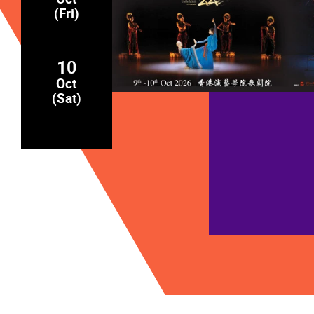
(Fri)
10
Oct
(Sat)