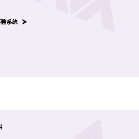
容後播放。
票務系統
4