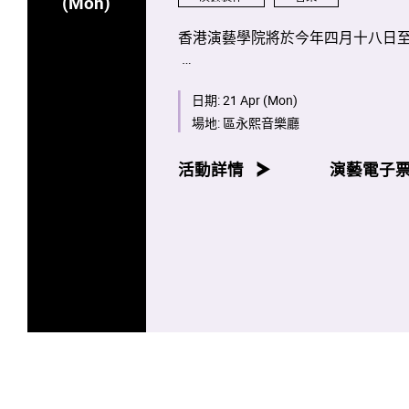
(Mon)
香港演藝學院將於今年四月十八日
是次項目將會是全球首次將全部蕭
生及校友攜手演出。
日期:
21 Apr (Mon)
場地:
區永熙音樂廳
八場音樂會亦將於香港電台第四台
活動詳情
演藝電子