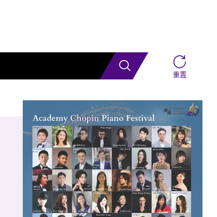
雷鵬等一眾內地資深藝術家。今次演出陣容，以新疆藝術
大學年輕舞者為骨幹，聯同內地出色嘅青年舞蹈家同台演
搜索
重置
學