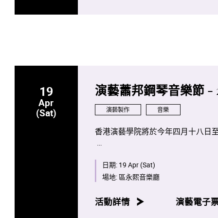
19
演藝蕭邦鋼琴音樂節 - 
Apr
演藝製作
音樂
(Sat)
香港演藝學院將於今年四月十八日
是次項目將會是全球首次將全部蕭
生及校友攜手演出。
日期:
19 Apr (Sat)
場地:
區永熙音樂廳
八場音樂會亦將於香港電台第四台
活動詳情
演藝電子