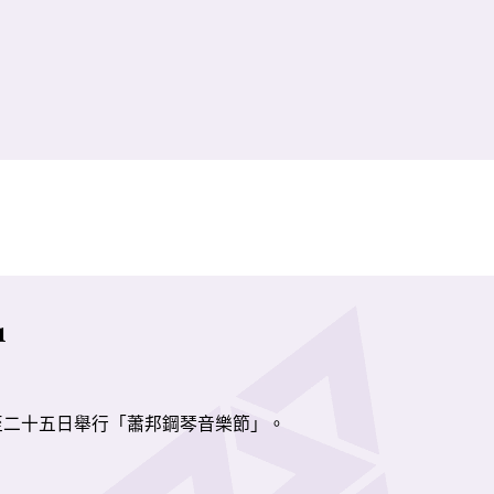
1
至二十五日舉行「蕭邦鋼琴音樂節」。
邦鋼琴獨奏作品按照作品編號年序，並由演藝學院鋼琴系老師、