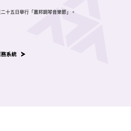
至二十五日舉行「蕭邦鋼琴音樂節」。
邦鋼琴獨奏作品按照作品編號年序，並由演藝學院鋼琴系老師、
容後播放。
票務系統