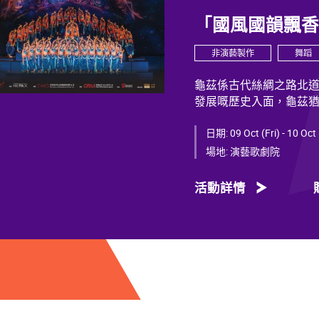
「國風國韻飄
非演藝製作
舞蹈
龜茲係古代絲綢之路北
發展嘅歷史入面，龜茲
蘊，展現獨特韻致，綻
日期:
09 Oct (Fri) - 10 Oct
千年以來，龜茲文化承
場地:
演藝歌劇院
着西域服飾嘅供養人物
各族交融共生、彼此相
活動詳情
文明多元一體嘅發展特
什東來弘法、玄奘西行
出來。
今次舞劇《龜茲》雲集
子勇擔任編劇；創作團
彭、舞台美術設計秦立
魏威、古力加娜提·沙塔