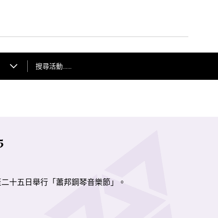
型設計徐彬同道具設計
劇院歌舞團同新疆師範
出。
搜尋活動……
5
至二十五日舉行「蕭邦鋼琴音樂節」。
邦鋼琴獨奏作品按照作品編號年序，並由演藝學院鋼琴系老師、