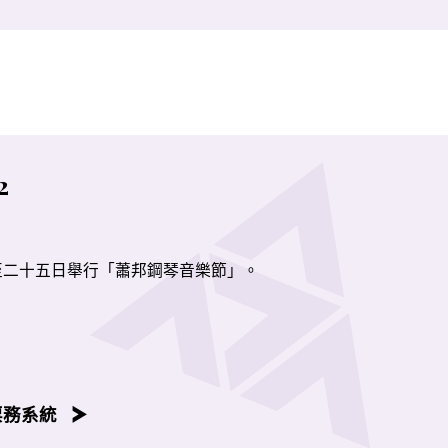
2
至二十五日舉行「蕭邦鋼琴音樂節」。
邦鋼琴獨奏作品按照作品編號年序，並由演藝學院鋼琴系老師、
容後播放。
票務系統