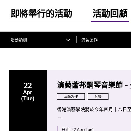
即將舉行的活動
活動回顧
活動類別
演藝製作
22
演藝蕭邦鋼琴音樂節 - 
Apr
演藝製作
音樂
(Tue)
香港演藝學院將於今年四月十八日
是次項目將會是全球首次將全部蕭
生及校友攜手演出。
日期:
22 Apr (Tue)