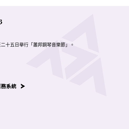
3
至二十五日舉行「蕭邦鋼琴音樂節」。
邦鋼琴獨奏作品按照作品編號年序，並由演藝學院鋼琴系老師、
容後播放。
票務系統