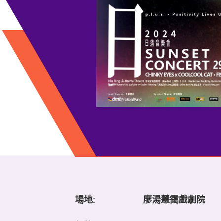
場地:
廖湯慧靄戲劇院