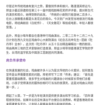
尽管近年传统戏曲有复兴之势，要做到传承和振兴，路漫漫其修远兮。
邢金沙最近获邀担任第三十一届中国戏剧梅花奖终评评委，面对新生代
的演员和观众，她得到新的启发。「传统的小剧院只能容纳二百多人，
在台上放眼看去都是头发花白的观众。今次到广州发觉当地很流行戏曲
电影，将经典剧目《白蛇传》、《天女散花》等拍成电影，年轻人都很
受落。」
此外，邢金沙每年都会在香港举行戏曲演出，二零二三年十二月二十九
日计划在西九文化区戏曲中心大剧院演出《纪念古兆申先生—昆剧《牡
丹亭》全本》。此次的《牡丹亭》从五十五出精选编辑出一晚的剧目，
将由两岸三地的艺术家联袂打造首演，邢金沙将带领香港演艺学院的学
生、台湾的温宇航及中国浙江昆剧团共同演绎。
肩负传承使命
在快速发展的社会，戏曲被许多人认为是太传统的小众爱好，如何普及
宣传是业界需要思索的问题。邢老师写下三项「传承」建议：「首先是
要重视基础教育，很多学生对戏曲的兴趣源自小时候家长带他们去看
戏，小孩子觉得演员的服饰扮相叮叮当当的很漂亮，这是对戏曲认同的
第一步。」
燃起了火苗，下一步是为年轻演员提供更多演出和学习机会，「四年课
程很快完结，如果毕业后没有演出平台便白白浪费掉，希望香港政府未
来搭建更多平台，让年轻人能够亲身参与和体验戏曲。」