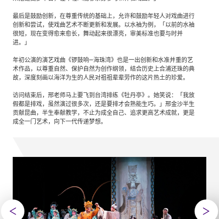
最后是鼓励创新，在尊重传统的基础上，允许和鼓励年轻人对戏曲进行
创新和尝试，使戏曲艺术不断更新和发展。以水袖为例，「以前的水袖
很短，现在变得愈来愈长，舞动起来很漂亮，审美标准也要与时并
进。」
年初公演的演艺戏曲《锣鼓响—海珠湾》也是一出创新和水准并重的艺
术作品，以尊重自然、保护自然为创作纲领，结合历史上合浦还珠的典
故，深度刻画以海洋为生的人民对祖祖辈辈劳作的这片热土的珍爱。
访问结束后，邢老师马上要飞到台湾排练《牡丹亭》。她笑说：「我放
假都是排戏，虽然演过很多次，还是要排才会熟能生巧。」邢金沙半生
贡献昆曲，半生奉献教学，不止为成全自己、追求更高艺术成就，更是
成全一门艺术，向下一代传递梦想。