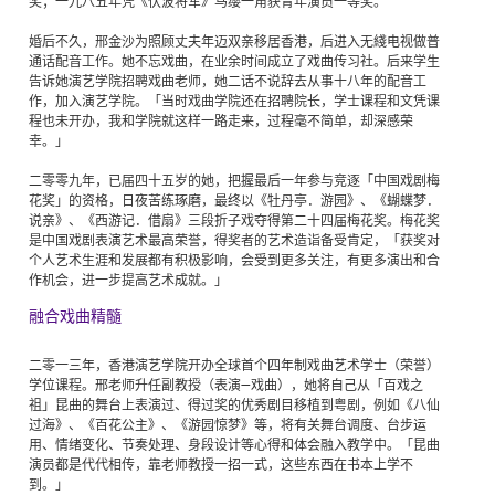
奖；一九八五年凭《伏波将军》马缨一角获青年演员一等奖。
婚后不久，邢金沙为照顾丈夫年迈双亲移居香港，后进入无綫电视做普
通话配音工作。她不忘戏曲，在业余时间成立了戏曲传习社。后来学生
告诉她演艺学院招聘戏曲老师，她二话不说辞去从事十八年的配音工
作，加入演艺学院。「当时戏曲学院还在招聘院长，学士课程和文凭课
程也未开办，我和学院就这样一路走来，过程毫不简单，却深感荣
幸。」
二零零九年，已届四十五岁的她，把握最后一年参与竞逐「中国戏剧梅
花奖」的资格，日夜苦练琢磨，最终以《牡丹亭．游园》、《蝴蝶梦．
说亲》、《西游记．借扇》三段折子戏夺得第二十四届梅花奖。梅花奖
是中国戏剧表演艺术最高荣誉，得奖者的艺术造诣备受肯定，「获奖对
个人艺术生涯和发展都有积极影响，会受到更多关注，有更多演出和合
作机会，进一步提高艺术成就。」
融合戏曲精髓
二零一三年，香港演艺学院开办全球首个四年制戏曲艺术学士（荣誉）
学位课程。邢老师升任副教授（表演—戏曲），她将自己从「百戏之
祖」昆曲的舞台上表演过、得过奖的优秀剧目移植到粤剧，例如《八仙
过海》、《百花公主》、《游园惊梦》等，将有关舞台调度、台步运
用、情绪变化、节奏处理、身段设计等心得和体会融入教学中。「昆曲
演员都是代代相传，靠老师教授一招一式，这些东西在书本上学不
到。」