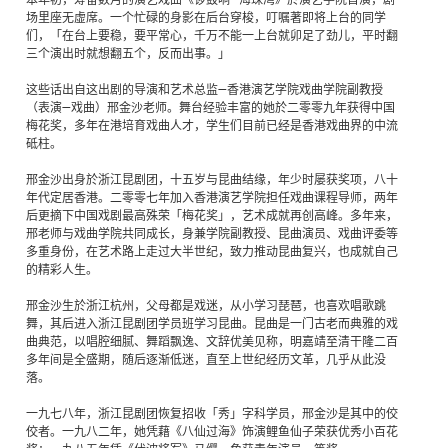
场里座无虚席。一个忙碌的身影在后台穿梭，叮嘱著即将上台的同学
们，「在台上要稳，要平常心，千万不能一上台就卯足了劲儿，平时翻
三个演出时就想翻五个，反而出事。」
这些话出自这出剧的导演和艺术总监—香港演艺学院戏曲学院副教授
（表演—戏曲）邢金沙老师。舞台经验丰富的她於二零零九年获得中国
梅花奖，多年在港培育戏曲人才，学生们目前已经是香港戏曲界的中流
砥柱。
邢金沙出身於浙江昆剧团，十五岁与昆曲结缘，年少时屡获奖项，八十
年代定居香港。二零零七年加入香港演艺学院担任戏曲课程导师，两年
后更摘下中国戏剧最高殊荣「梅花奖」，艺术成就再创高峰。多年来，
邢老师与戏曲学院共同成长，身兼学院副教授、昆曲演员、戏曲评委等
多重身份，在艺术路上走过大半世纪，致力推动昆曲复兴，也成就自己
的精彩人生。
邢金沙生於浙江杭州，父母都是戏迷，从小学习琵琶，也喜欢唱歌跳
舞，其后进入浙江昆剧团学员班学习昆曲。昆曲是一门古老而典雅的戏
曲典范，以唱腔细腻、舞蹈飘逸、文辞优美见称，明嘉靖至清干隆二百
多年间是全盛期，随后逐渐低迷，直至上世纪经历文革，几乎从此没
落。
一九七八年，浙江昆剧团恢复招收「秀」字科学员，邢金沙是其中的佼
佼者。一九八二年，她凭藉《八仙过海》饰演鲤鱼仙子荣获优秀小百花