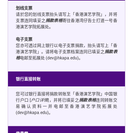
划线支票
请於您的划线支票抬头请写上「香港演艺学院」，并将
支票连同填妥之
捐款表格
寄往香港湾仔告士打道一号香
港演艺学院拓展处。
电子支票
您亦可透过网上银行以电子支票捐款，抬头请写上「香
港演艺学院」。请将电子支票档案连同已填妥之
捐款表
格
电邮至拓展处
(
dev@hkapa.ed
u)
。
银行直接转账
您可过银行直接将捐款转账至「香港演艺学院」中国银
行户口
[
户口详情
]
，并将已填妥之
捐款表格
连同转账交
易确认资料一并电邮至香港演艺学院拓展处
(
dev@hkapa.edu
)
。