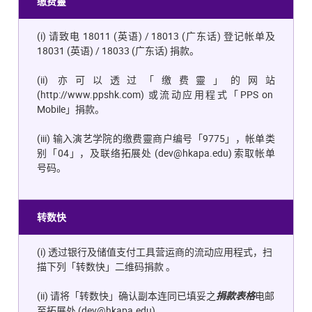
缴费靈
(i)
请致电
18011 (
英语
) / 18013 (
广东话
)
登记帐单及
18031 (
英语
) / 18033 (
广东话
)
捐款。
(ii)
亦可以透过「缴费靈」的网站
(
http://www.ppshk.com
)
或流动应用程式「
PPS on
Mobile
」捐款。
(iii)
输入演艺学院的缴费靈商户编号「
9775
」，帐单类
别「
04
」，及联络拓展处
(
dev@hkapa.edu
)
索取帐单
号码。
转数快
(i)
透过银行及储值支付工具营运商的流动应用程式，扫
描下列「转数快」二维码捐款
。
(ii)
请将「转数快」确认副本连同已填妥之
捐款表格
电邮
至拓展处
(
dev@hkapa.edu
)
。