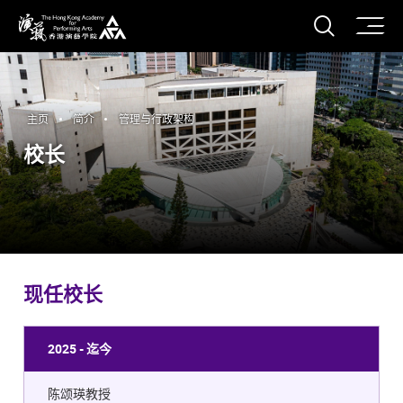
打开搜
香港演艺学院
主页
简介
管理与行政架构
校长
现任校长
2025 - 迄今
陈颂瑛教授