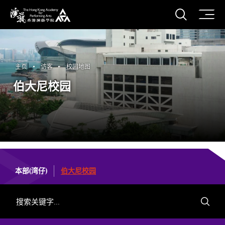
打开搜
香港演艺学院
主页
访客
校园地图
伯大尼校园
本部(湾仔)
伯大尼校园
设施搜索