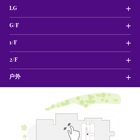
LG
G/F
1/F
2/F
户外
Pinch to zoom