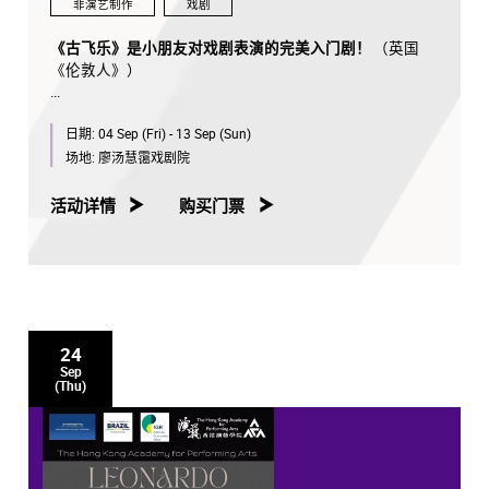
非演艺制作
戏剧
曲：林日曦
词：林日曦
《古飞乐》是小朋友对戏剧表演的完美入门剧！
（英国
编：黄艾伦、翁玮盈
《伦敦人》）
监：黄艾伦、翁玮盈
由 Julia Donaldson 及 Axel Scheffler 合力创作的著名绘本
日期:
04 Sep (Fri) - 13 Sep (Sun)
图书《古飞乐》，现由英国 Tall Stories 改编为音乐剧，带
领观众进入老鼠阿斗的世界，一起置身黑森林之中，参与
场地:
廖汤慧霭戏剧院
一场惊险的历程！
活动详情
购买门票
老鼠阿斗在寻找榛子的途中，遇上狡猾的狐狸，古怪的老
猫头鹰和喜欢派对的蛇。阿斗编出一只叫《古飞乐》的怪
兽，希望可以吓跑那群对自己虎视耽耽的猎食者。究竟阿
斗虚构出来的故事，能否让自己幸免成为饥饿野兽的晚餐
呢？毕竟，《古飞乐》只是虚构的怪兽……不是吗？
24
已经巡回英国及世界各地的《古飞乐》，是充满歌曲、欢
Sep
笑、惊吓而趣味的音乐剧，适合三岁或以上的小朋友，以
(Thu)
及他们身边的大朋友！
适合 3 岁或以上儿童及成人观看
演出时间：约 60 分钟(不设中场休息)