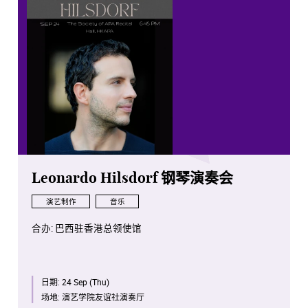
本次表演不设最低年龄限制。 所有观众须凭门票入场。
如有任何查询，请电(2547 7150)或电邮
(Kamun.Yau@aba-productions.com)联络邱小姐。
请注意: 所有门票出票后，一律不设更换或退款。
Leonardo Hilsdorf 钢琴演奏会
演艺制作
音乐
合办: 巴西驻香港总领使馆
日期:
24 Sep (Thu)
场地:
演艺学院友谊社演奏厅