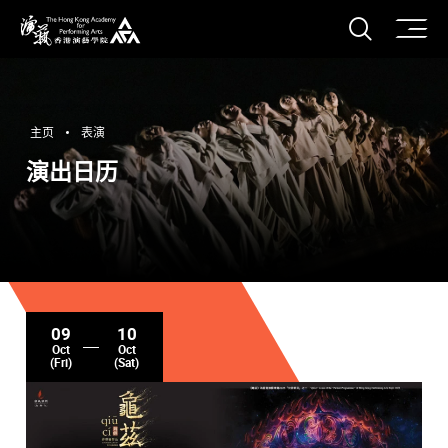
打开搜
香港演艺学院
主页
表演
演出日历
09
10
Oct
Oct
(Fri)
(Sat)