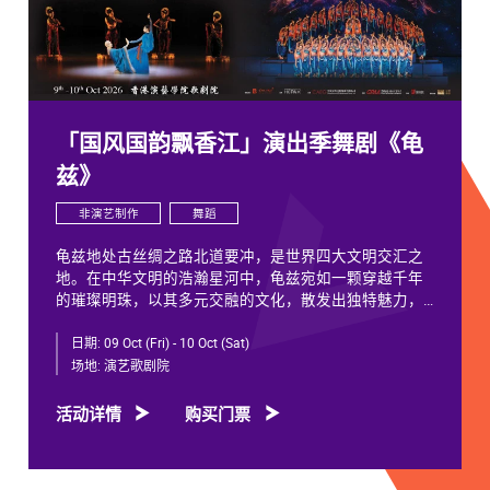
「国风国韵飘香江」演出季舞剧《龟
兹》
非演艺制作
舞蹈
龟兹地处古丝绸之路北道要冲，是世界四大文明交汇之
地。在中华文明的浩瀚星河中，龟兹宛如一颗穿越千年
的璀璨明珠，以其多元交融的文化，散发出独特魅力，
闪耀着不朽光芒。
日期:
09 Oct (Fri) - 10 Oct (Sat)
龟兹文化流淌着古往今来各族人民的印迹和血脉，从石
场地:
演艺歌剧院
窟壁画胡服供养人，到“苏幕遮”多民族律动，“你中有
我、我中有你”，成为新疆历史文化的鲜活注脚，更是中
活动详情
购买门票
华文明多元一体的生动见证。舞剧《龟兹》踏着印迹而
来，在罗什东行、玄奘西行跨时空交织中，把龟兹文化
艺术的交融流变搬上舞台。