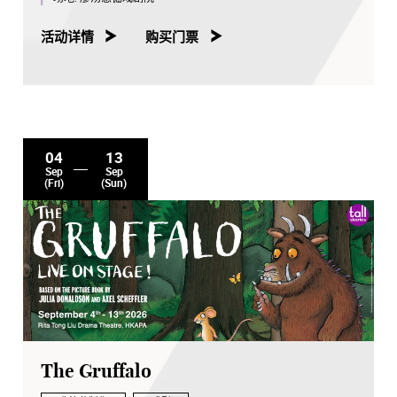
晚上8点场
活动详情
购买门票
—— 2026年9月29日至10月3日
下午3点场
—— 2026年10月1及10月3日
【票价】 $890／$690／$490
04
13
Sep
Sep
加场门票 6月3日（星期三）早上10点起
(Fri)
(Sun)
Cityline 正式开卖呀~~~笃笃撑！
票务最新消息请继续Follow：
「林日曦Lam1Hey」Facebook
「Lam1Hey」Instagram
「Lam1Hey.show」 Instagram
或上 Lam1Hey.com
主题曲《Say惨》
现已上载至各大音乐平台呀~~~笃撑！
The Gruffalo
唱：Lam1Hey