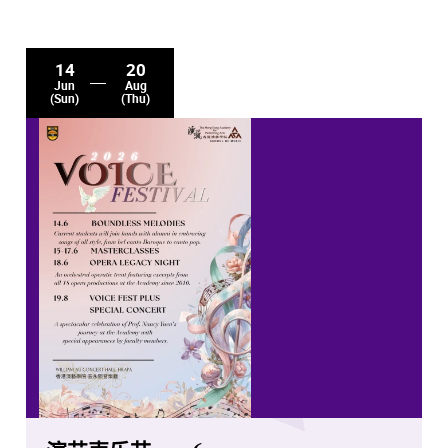
14
20
Jun
Aug
(Sun)
(Thu)