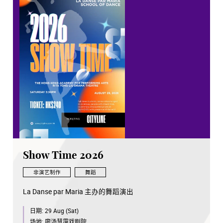
导演、编剧：林日曦
26年8月28日起 香港演艺学院歌剧院呀~~~笃撑！
加场门票 6月3日（星期三）早上10点起
Cityline 正式开卖呀~~~笃笃撑！
重要须知
此节目只适合愿意遵守所有场地规则、抱有观剧常识、
不会在演出期间发出任何声音或作出任何行为骚扰其他观
众的6岁或以上有礼貌人士观看。
如有违反任何规则或观剧常识，不论其年龄，
主办单位或场地有权要求相关人士及其陪同者立即离场，
并且不会退还任何款项，面斥不雅，敬请留意。
演出及购票详情：
Show Time 2026
非演艺制作
舞蹈
【演出场地】香港演艺学院歌剧院呀~~~笃撑！​
La Danse par Maria 主办的舞蹈演出
日期:
29 Aug (Sat)
【加场演出场次】
场地:
廖汤慧霭戏剧院