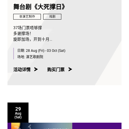
舞台剧《大死撑日》
非演艺制作
戏剧
37场门票唔够撑
多谢撑场！
旋即加场，开到十月
合共44场
日期:
28 Aug (Fri) - 03 Oct (Sat)
加场门票6月3号早上10点Cityline静静鸡开卖
场地:
演艺歌剧院
毛舜筠出力死撑
林日曦作品年度癫丧舞台剧
活动详情
购买门票
🫸《大死撑日​​​​​​》🫷
Big Stay Charm Day​​​​​​
巨型奇幻舞台剧跳唱粤曲一两只
一个人死撑？不如一班人查笃撑！
（含粤曲元素 非传统大戏）
29
Aug
(Sat)
领衔主演：毛舜筠、林日曦
联合主演：白只、杨伟伦、胡丽英