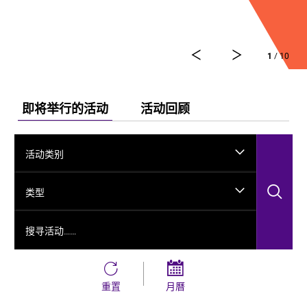
舞剧《龟兹》集结了各方力量，佟睿睿担任总编导，文
史学者韩子勇担任编剧，主创团队汇集了制作人李东，
作曲家郭思达，执行编导何滔、王彭，舞美设计秦立
1
/ 10
运，服装设计阳东霖，视觉总监王涵，编导李宏钧、魏
威、古力加娜提·沙塔尔、付阳雪，多媒体设计胡天骥，
灯光设计刘钊，造型设计徐彬，道具设计雷鹏等诸多国
内艺术家。舞剧以新疆艺术剧院歌舞团和新疆师范大学
即将举行的活动
活动回顾
的青年舞者为班底，携手国内优秀青年舞蹈艺术家共同
出演。
活动类别
搜
类型
搜寻活动……
重置
月曆