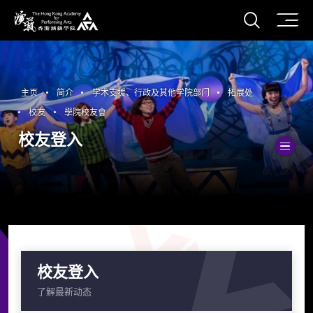
打开搜
香港演艺学院
主页
简介
学术支援、行政及其他学院部门
拓展处
校友
學院校友會
校友登入
切
校友登入
了解最新动态