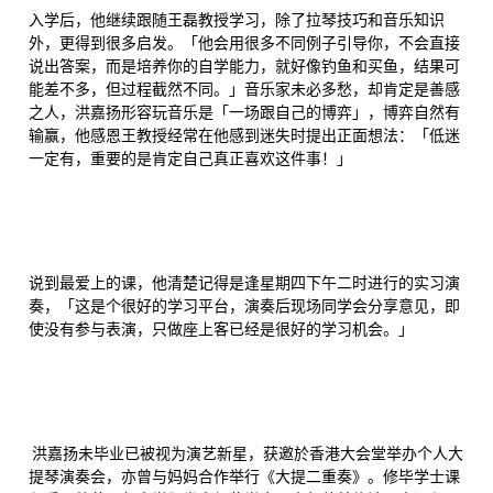
入学后，他继续跟随王磊教授学习，除了拉琴技巧和音乐知识
外，更得到很多启发。「他会用很多不同例子引导你，不会直接
说出答案，而是培养你的自学能力，就好像钓鱼和买鱼，结果可
能差不多，但过程截然不同。」音乐家未必多愁，却肯定是善感
之人，洪嘉扬形容玩音乐是「一场跟自己的博弈」，博弈自然有
输赢，他感恩王教授经常在他感到迷失时提出正面想法：「低迷
一定有，重要的是肯定自己真正喜欢这件事！」
说到最爱上的课，他清楚记得是逢星期四下午二时进行的实习演
奏，「这是个很好的学习平台，演奏后现场同学会分享意见，即
使没有参与表演，只做座上客已经是很好的学习机会。」
洪嘉扬未毕业已被视为演艺新星，获邀於香港大会堂举办个人大
提琴演奏会，亦曾与妈妈合作举行《大提二重奏》。修毕学士课