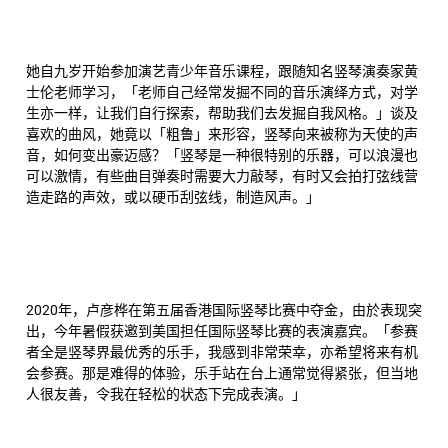
她自九岁开始参加演艺青少年音乐课程，跟随知名竖琴演奏家黄
士伦老师学习，「老师自己经常发掘不同的音乐演绎方式，对学
生亦一样，让我们自行探索，帮助我们去发掘自我风格。」谈及
喜欢的曲风，她竟以「粗鲁」来形容，竖琴向来被称为天使的声
音，如何变出豪迈感？「竖琴是一种很特别的乐器，可以浪漫也
可以激情，有些曲目弹奏时需要大力敲琴，有时又会拍打弦线营
造走路的声效，或以硬币刮弦线，制造风声。」
2020年，卢彦桦在第五届香港国际竖琴比赛中夺金，由於表现突
出，今年暑假获邀到美国担任国际竖琴比赛的表演嘉宾。「参赛
者全是竖琴界最优秀的乐手，我感到非常荣幸，亦希望将来有机
会参赛。那是难得的体验，乐手站在台上通常觉得紧张，但当地
人很友善，令我在轻松的状态下完成表演。」