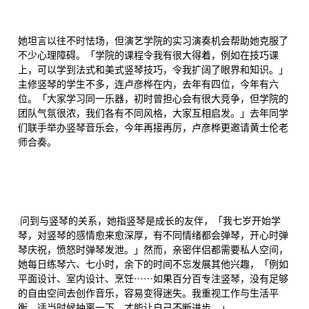
她坦言以往不时怯场，但演艺学院的实习演奏机会帮助她克服了
不少心理障碍。「学院的课程令我有很大得着，例如在技巧课
上，可以学到法式和美式竖琴技巧，令我扩阔了眼界和知识。」
主修竖琴的学生不多，连卢彦桦在内，去年有四位，今年有六
位。「大家学习同一乐器，初时曾担心会有很大竞争，但学院的
团队气氛很浓，我们各有不同风格，大家互相启发。」去年同学
们联手举办竖琴音乐会，今年再接再厉，卢彦桦更邀请黄士伦老
师合奏。
问到与竖琴的关系，她指竖琴是成长的友伴，「我七岁开始学
琴，对竖琴的感情愈来愈深厚，有不同情绪都会弹琴，开心时弹
琴庆祝，愤怒时弹琴发泄。」然而，亲密伴侣都需要私人空间，
她每日练琴六、七小时，余下的时间不忘发展其他兴趣，「例如
平面设计、室内设计、烹饪⋯⋯如果百分百专注竖琴，没有足够
的自由空间去创作音乐，容易变得迷失。我重视工作与生活平
衡，适当时候抽离一下，才能让自己不断进步。」