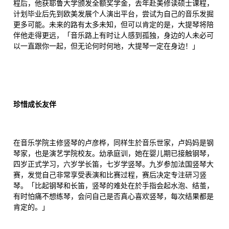
程后，他获耶鲁大学颁发全额奖学金，去年赴美修读硕士课程，
计划毕业后先到欧美发展个人演出平台，尝试为自己的音乐发掘
更多可能。未来的路有太多未知，但可以肯定的是，大提琴将陪
伴他走得更远，「音乐路上有时让人感到孤独，身边的人未必可
以一直跟你一起，但无论何时何地，大提琴一定在身边！」
珍惜成长友伴
在音乐学院主修竖琴的卢彦桦，同样生於音乐世家，卢妈妈是钢
琴家，也是演艺学院校友。幼承庭训，她在婴儿期已接触钢琴，
四岁正式学习，六岁学长笛，七岁学竖琴。九岁参加法国竖琴大
赛，发觉自己非常享受表演和比赛过程，赛后决定专注研习竖
琴。「比起钢琴和长笛，竖琴的难处在於手指会起水泡、结茧，
有时怕痛不想练琴，会问自己是否真心喜欢竖琴，每次结果都是
肯定的。」