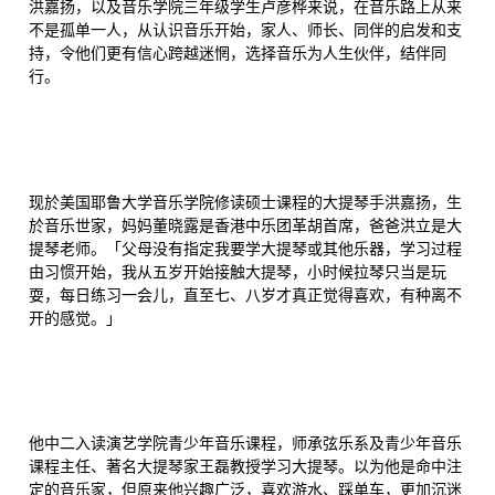
洪嘉扬，以及音乐学院三年级学生卢彦桦来说，在音乐路上从来
不是孤单一人，从认识音乐开始，家人、师长、同伴的启发和支
持，令他们更有信心跨越迷惘，选择音乐为人生伙伴，结伴同
行。
现於美国耶鲁大学音乐学院修读硕士课程的大提琴手洪嘉扬，生
於音乐世家，妈妈董晓露是香港中乐团革胡首席，爸爸洪立是大
提琴老师。「父母没有指定我要学大提琴或其他乐器，学习过程
由习惯开始，我从五岁开始接触大提琴，小时候拉琴只当是玩
耍，每日练习一会儿，直至七、八岁才真正觉得喜欢，有种离不
开的感觉。」
他中二入读演艺学院青少年音乐课程，师承弦乐系及青少年音乐
课程主任、著名大提琴家王磊教授学习大提琴。以为他是命中注
定的音乐家，但原来他兴趣广泛，喜欢游水、踩单车，更加沉迷