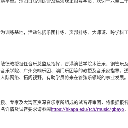
表演平台。乐团首届训练营及巡演现正招募学员，欢迎十六至二
港为训练基地，活动包括乐团排练、声部排练、大师班、跨学科
蔡敏德教授担任音乐总监及指挥，香港演艺学院木管乐、铜管乐
海音乐学院、广州交响乐团、澳门乐团等的教授及音乐家指导。
立人际网络、拓阔视野，有助学员将来在管弦乐领域的事业发展
教授、专家及大湾区资深音乐家所组成的试音评审团，将根据报
报名详情及试音要求请参阅
https://hkapa.edu/tch/music/gbayo