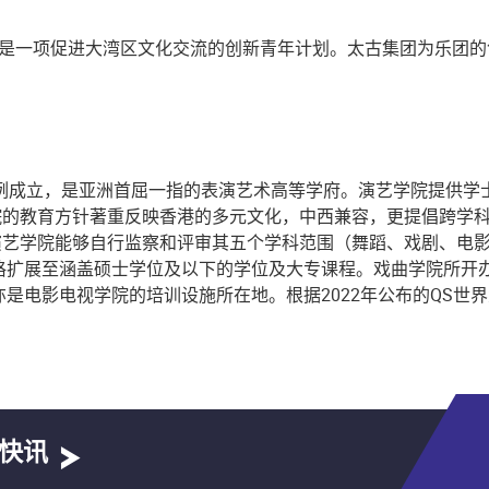
立，是一项促进大湾区文化交流的创新青年计划。太古集团为乐团
院条例成立，是亚洲首屈一指的表演艺术高等学府。演艺学院提供
的教育方针著重反映香港的多元文化，中西兼容，更提倡跨学科学
演艺学院能够自行监察和评审其五个学科范围（舞蹈、戏剧、电
资格扩展至涵盖硕士学位及以下的学位及大专课程。戏曲学院所开
亦是电影电视学院的培训设施所在地。根据2022年公布的QS
快讯