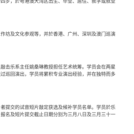
十四岁，於粤港澳大湾区出生、毕业、居住、就学或就业
工作坊及文化参观等，并於香港、广州、深圳及澳门巡演
及敲击乐系主任姚桑琳教授担任艺术统筹。学员会在两星
透过巡回演出，学员将累积专业演出经验，并在独特而多
。
名者提交的试音短片敲定获选及候补学员名单。学员於乐
，报名及短片提交截止日期分别为三月八日及三月三十一