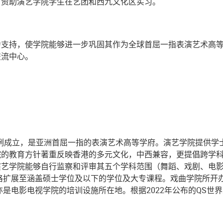
，资助演艺学院学生在艺团和西九文化区实习。
力支持，使学院能够进一步巩固其作为全球首屈一指表演艺术高
交流中心。
院条例成立，是亚洲首屈一指的表演艺术高等学府。演艺学院提供
的教育方针著重反映香港的多元文化，中西兼容，更提倡跨学科学
演艺学院能够自行监察和评审其五个学科范围（舞蹈、戏剧、电
资格扩展至涵盖硕士学位及以下的学位及大专课程。戏曲学院所开
亦是电影电视学院的培训设施所在地。根据2022年公布的QS