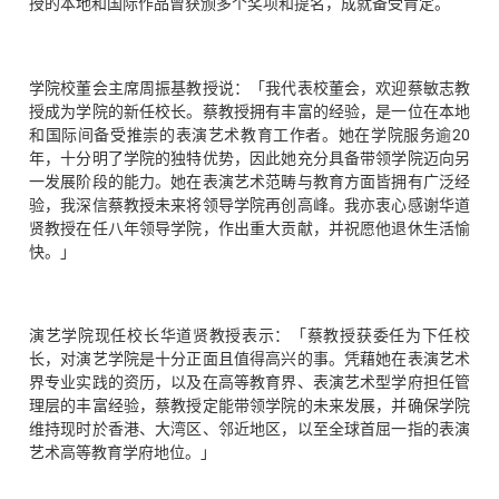
授的本地和国际作品曾获颁多个奖项和提名，成就备受肯定。
学院校董会主席周振基教授说：「我代表校董会，欢迎蔡敏志教
授成为学院的新任校长。蔡教授拥有丰富的经验，是一位在本地
和国际间备受推崇的表演艺术教育工作者。她在学院服务逾20
年，十分明了学院的独特优势，因此她充分具备带领学院迈向另
一发展阶段的能力。她在表演艺术范畴与教育方面皆拥有广泛经
验，我深信蔡教授未来将领导学院再创高峰。我亦衷心感谢华道
贤教授在任八年领导学院，作出重大贡献，并祝愿他退休生活愉
快。」
演艺学院现任校长华道贤教授表示：「蔡教授获委任为下任校
长，对演艺学院是十分正面且值得高兴的事。凭藉她在表演艺术
界专业实践的资历，以及在高等教育界、表演艺术型学府担任管
理层的丰富经验，蔡教授定能带领学院的未来发展，并确保学院
维持现时於香港、大湾区、邻近地区，以至全球首屈一指的表演
艺术高等教育学府地位。」