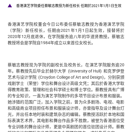
香港演艺学院委任蔡敏志教授为新任校长 任期於2021年1月1日生效
香港演艺学院校董会今日公布委任蔡敏志教授为香港演艺学院
（学院）新任校长，任期由2021年1月1日起生效，接替将於
2020年12月底退休，在学院服务逾八年的华道贤教授。蔡敏志
教授将会是学院自1984年成立以来首位女校长。
蔡敏志教授现为学院的副校长及校务长，在演艺学院服务逾20
年。蔡教授先后毕业於赫尔大学 (University of Hull) 和克罗伊登
艺术与设计学院 (Croydon College of Art and Design)，分别获颁
戏剧学士（荣誉）学位和舞台设计高级文凭；其后於香港大学取
得教育政策、管理和社会科学硕士和博士学位。蔡教授具有广博
的专业知识，一直为演艺学院制作的多项节目设计布景和服装。
她涉猎的范围广泛，加入学院之前，曾为众多剧场、电视、电影
和高级商业项目担任布景和服装设计师，亦曾指导及设计舞台灯
光，并出任本地时装和建筑杂志的编辑。蔡教授活跃於本地和国
际表演艺术界，其电影和舞台作品多不胜数，被誉为香港首位受
专业训练的舞台设计师，更是中英剧团的首位驻团设计师。蔡教