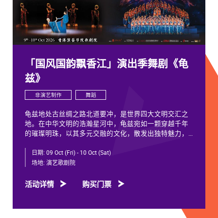
「国风国韵飘香江」演出季舞剧《龟
兹》
非演艺制作
舞蹈
龟兹地处古丝绸之路北道要冲，是世界四大文明交汇之
地。在中华文明的浩瀚星河中，龟兹宛如一颗穿越千年
的璀璨明珠，以其多元交融的文化，散发出独特魅力，
闪耀着不朽光芒。
日期:
09 Oct (Fri) - 10 Oct (Sat)
龟兹文化流淌着古往今来各族人民的印迹和血脉，从石
场地:
演艺歌剧院
窟壁画胡服供养人，到“苏幕遮”多民族律动，“你中有
我、我中有你”，成为新疆历史文化的鲜活注脚，更是中
活动详情
购买门票
华文明多元一体的生动见证。舞剧《龟兹》踏着印迹而
来，在罗什东行、玄奘西行跨时空交织中，把龟兹文化
艺术的交融流变搬上舞台。