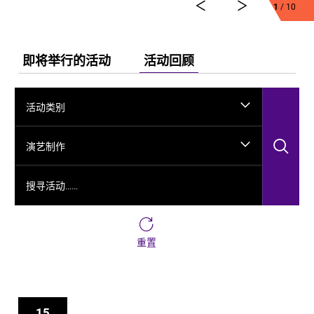
1
/ 10
舞剧《龟兹》集结了各方力量，佟睿睿担任总编导，文
史学者韩子勇担任编剧，主创团队汇集了制作人李东，
作曲家郭思达，执行编导何滔、王彭，舞美设计秦立
运，服装设计阳东霖，视觉总监王涵，编导李宏钧、魏
即将举行的活动
活动回顾
威、古力加娜提·沙塔尔、付阳雪，多媒体设计胡天骥，
灯光设计刘钊，造型设计徐彬，道具设计雷鹏等诸多国
内艺术家。舞剧以新疆艺术剧院歌舞团和新疆师范大学
活动类别
的青年舞者为班底，携手国内优秀青年舞蹈艺术家共同
出演。
搜
演艺制作
搜寻活动……
重置
15