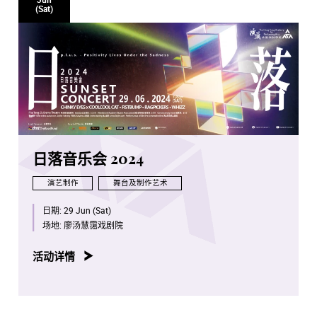
(Sat)
日落音乐会 2024
演艺制作
舞台及制作艺术
日期:
29 Jun (Sat)
场地:
廖汤慧霭戏剧院
活动详情