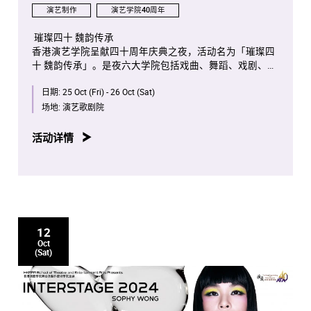
演艺制作
演艺学院40周年
璀璨四十 魏韵传承
香港演艺学院呈献四十周年庆典之夜，活动名为「璀璨四
十 魏韵传承」。是夜六大学院包括戏曲、舞蹈、戏剧、电
影电视、音乐和舞台及制作艺术学院的学生将展示艺术才
日期:
25 Oct (Fri) - 26 Oct (Sat)
华。观众将经历一个充满魅力的晚上，体验学院在过去四
十年一直追求卓越与创新的丰硕成果。
场地:
演艺歌剧院
本节目为第四届「粤港澳大湾区文化艺术节」项目之一。
活动详情
12
Oct
(Sat)