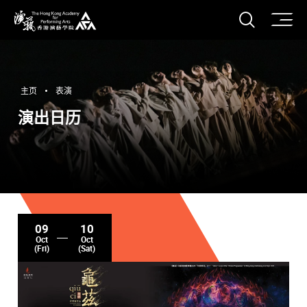
打开搜
香港演艺学院
主页
表演
演出日历
09
10
Oct
Oct
(Fri)
(Sat)