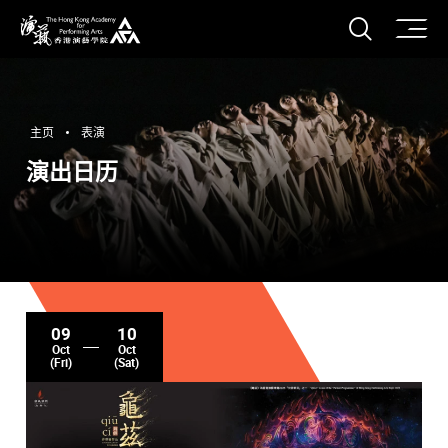
打开搜
香港演艺学院
主页
表演
演出日历
09
10
Oct
Oct
(Fri)
(Sat)