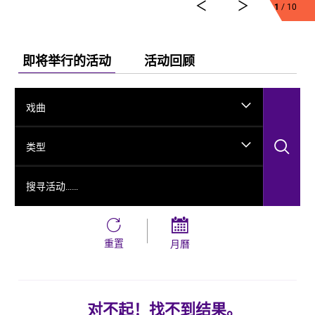
1
/ 10
舞剧《龟兹》集结了各方力量，佟睿睿担任总编导，文
史学者韩子勇担任编剧，主创团队汇集了制作人李东，
作曲家郭思达，执行编导何滔、王彭，舞美设计秦立
运，服装设计阳东霖，视觉总监王涵，编导李宏钧、魏
即将举行的活动
活动回顾
威、古力加娜提·沙塔尔、付阳雪，多媒体设计胡天骥，
灯光设计刘钊，造型设计徐彬，道具设计雷鹏等诸多国
内艺术家。舞剧以新疆艺术剧院歌舞团和新疆师范大学
戏曲
的青年舞者为班底，携手国内优秀青年舞蹈艺术家共同
出演。
搜
类型
搜寻活动……
重置
月曆
对不起！找不到结果。