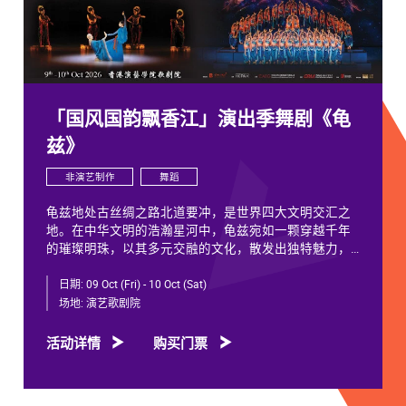
「国风国韵飘香江」演出季舞剧《龟
兹》
非演艺制作
舞蹈
龟兹地处古丝绸之路北道要冲，是世界四大文明交汇之
地。在中华文明的浩瀚星河中，龟兹宛如一颗穿越千年
的璀璨明珠，以其多元交融的文化，散发出独特魅力，
闪耀着不朽光芒。
日期:
09 Oct (Fri) - 10 Oct (Sat)
龟兹文化流淌着古往今来各族人民的印迹和血脉，从石
场地:
演艺歌剧院
窟壁画胡服供养人，到“苏幕遮”多民族律动，“你中有
我、我中有你”，成为新疆历史文化的鲜活注脚，更是中
活动详情
购买门票
华文明多元一体的生动见证。舞剧《龟兹》踏着印迹而
来，在罗什东行、玄奘西行跨时空交织中，把龟兹文化
艺术的交融流变搬上舞台。