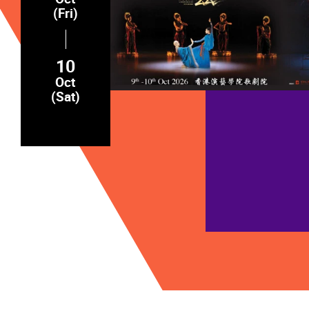
(Fri)
10
Oct
(Sat)