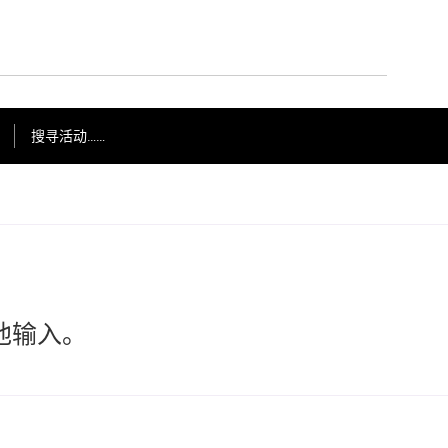
搜寻活动……
他输入。