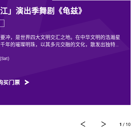
香江」演出季舞剧《龟兹》
道要冲，是世界四大文明交汇之地。在中华文明的浩瀚星
越千年的璀璨明珠，以其多元交融的文化，散发出独特魅
 (Sat)
各族人民的印迹和血脉，从石窟壁画胡服供养人，到“苏
中有我、我中有你”，成为新疆历史文化的鲜活注脚，更是
动见证。舞剧《龟兹》踏着印迹而来，在罗什东行、玄奘
购买门票
龟兹文化艺术的交融流变搬上舞台。
方力量，佟睿睿担任总编导，文史学者韩子勇担任编剧，
李东，作曲家郭思达，执行编导何滔、王彭，舞美设计秦
视觉总监王涵，编导李宏钧、魏威、古力加娜提·沙塔
计胡天骥，灯光设计刘钊，造型设计徐彬，道具设计雷鹏
1
/ 10
剧以新疆艺术剧院歌舞团和新疆师范大学的青年舞者为班
舞蹈艺术家共同出演。