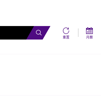
搜索
重置
月曆