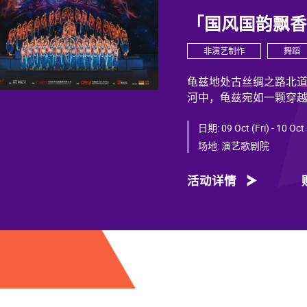
「国风国韵飘
非演艺制作
舞蹈
龟兹地处古丝绸之路北
河中，龟兹宛如一颗穿
力，闪耀着不朽光芒。
日期:
09 Oct (Fri) - 10 Oct
龟兹文化流淌着古往今来
场地:
演艺歌剧院
幕遮”多民族律动，“你
中华文明多元一体的生
活动详情
西行跨时空交织中，把
舞剧《龟兹》集结了各
主创团队汇集了制作人
立运，服装设计阳东霖，
尔、付阳雪，多媒体设
等诸多国内艺术家。舞
底，携手国内优秀青年