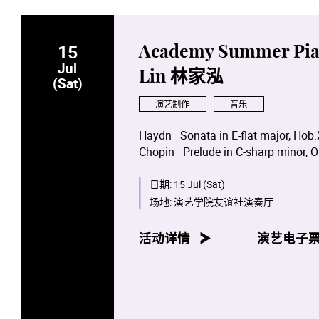
15
Academy Summer Piano
Jul
Lin 林家泓
(Sat)
演艺制作
音乐
Haydn Sonata in E-flat major, Hob
Chopin Prelude in C-sharp minor, O
Berg Piano Sonata, Op.1
Liszt Ricordanza
日期:
15 Jul (Sat)
Kreisler/ Rachmaninoff Liebesfre
场地:
演艺学院友谊社演奏厅
活动详情
演艺电子