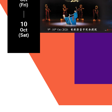
(Fri)
10
Oct
(Sat)