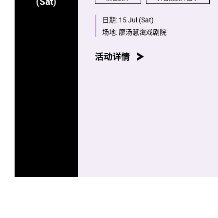
(Sat)
日期:
15 Jul (Sat)
场地:
廖汤慧霭戏剧院
活动详情