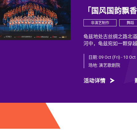
「国风国韵飘
非演艺制作
舞蹈
龟兹地处古丝绸之路北
河中，龟兹宛如一颗穿
力，闪耀着不朽光芒。
日期:
09 Oct (Fri) - 10 Oct
龟兹文化流淌着古往今来
场地:
演艺歌剧院
幕遮”多民族律动，“你
中华文明多元一体的生
活动详情
西行跨时空交织中，把
舞剧《龟兹》集结了各
主创团队汇集了制作人
立运，服装设计阳东霖，
尔、付阳雪，多媒体设
等诸多国内艺术家。舞
底，携手国内优秀青年