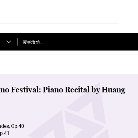
搜寻活动……
 Festival: Piano Recital by Huang
s, Op.40
.41