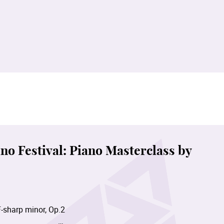
 Festival: Piano Masterclass by
o.2 in F-sharp minor, Op.2
ment