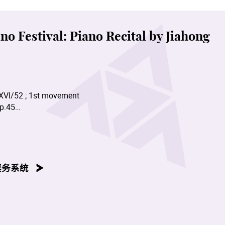
 Festival: Piano Recital by Jiahong
.XVI/52 ; 1st movement
p.45
ud
票务系统