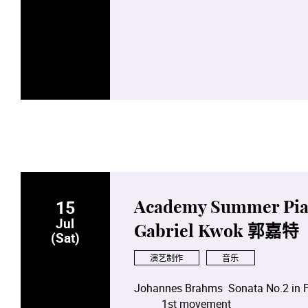
15
Academy Summer Piano
Jul
Gabriel Kwok 郭嘉特
(Sat)
演艺制作
音乐
Johannes Brahms Sonata N
1st move