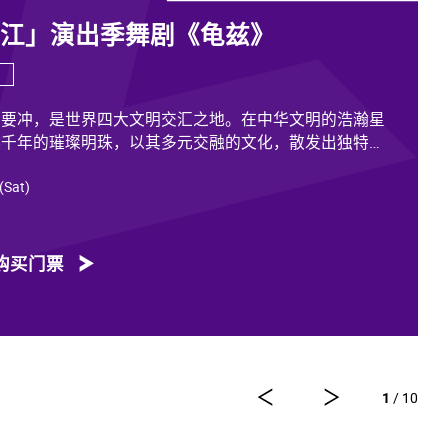
香江」演出季舞剧《龟兹》
道要冲，是世界四大文明交汇之地。在中华文明的浩瀚星
越千年的璀璨明珠，以其多元交融的文化，散发出独特魅
 (Sat)
各族人民的印迹和血脉，从石窟壁画胡服供养人，到“苏
中有我、我中有你”，成为新疆历史文化的鲜活注脚，更是
动见证。舞剧《龟兹》踏着印迹而来，在罗什东行、玄奘
购买门票
龟兹文化艺术的交融流变搬上舞台。
方力量，佟睿睿担任总编导，文史学者韩子勇担任编剧，
李东，作曲家郭思达，执行编导何滔、王彭，舞美设计秦
视觉总监王涵，编导李宏钧、魏威、古力加娜提·沙塔
计胡天骥，灯光设计刘钊，造型设计徐彬，道具设计雷鹏
1
/ 10
剧以新疆艺术剧院歌舞团和新疆师范大学的青年舞者为班
舞蹈艺术家共同出演。