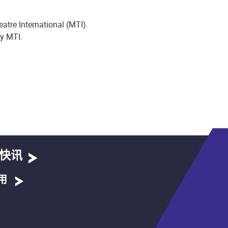
atre International (MTI).
by MTI.
快讯
用