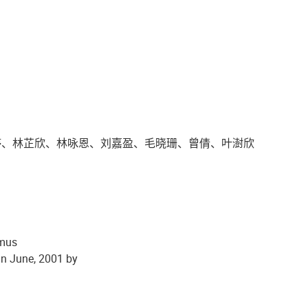
婷、林芷欣、林咏恩、刘嘉盈、毛晓珊、曾倩、叶澍欣
emus
in June, 2001 by