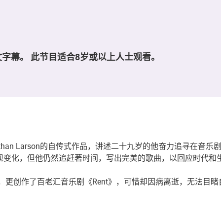
字幕。 此节目适合8岁或以上人士观看。
人Jonathan Larson的自传式作品，讲述二十九岁的他奋力
的关系出现变化，但他仍然追赶著时间，写出完美的歌曲，以回应时
界的欣赏，更创作了百老汇音乐剧《Rent》，可惜却因病离逝，无法目