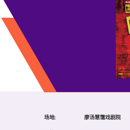
场地:
廖汤慧霭戏剧院