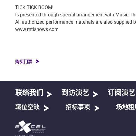
TICK TICK BOOM!
Is presented through special arrangement with Music The
All authorized performance materials are also supplied 
www.mtishows.com
购买门票
联络我们
到访演艺
订阅演艺
職位空缺
招标事项
场地租