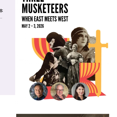
。本
《水
编写