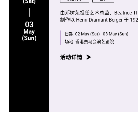
(Sat)
由邓树荣担任艺术总监、Béatrice Thi
制作以 Henri Diamant‑Ber
03
浒传》的当代对话，重新演绎这部
May
的粤语剧本，由音乐学院及戏剧学
日期:
02 May (Sat) - 03 May (Sun)
(Sun)
场地:
香港赛马会演艺剧院
活动详情