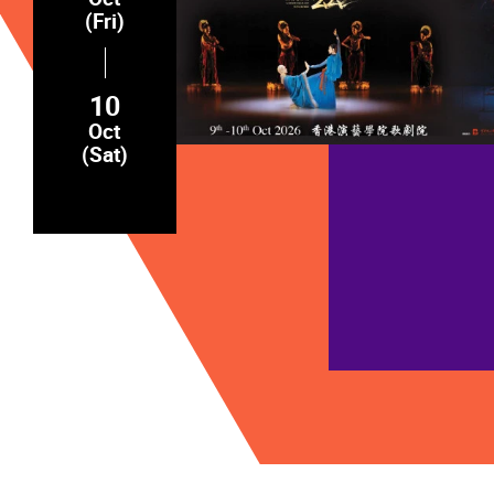
(Fri)
10
Oct
(Sat)