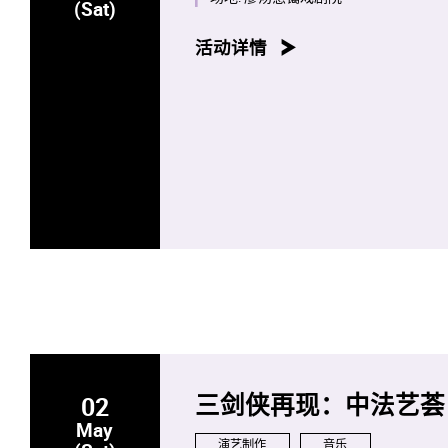
(Sat)
活动详情
02
三剑侠再现：中法艺荟
May
演艺制作
音乐