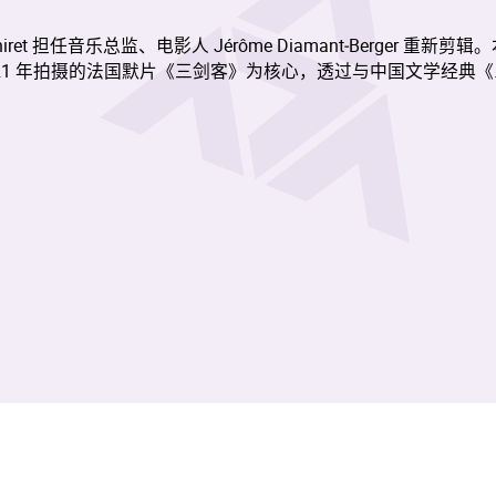
ret 担任音乐总监、电影人 Jérôme Diamant‑Berger 重新剪辑
ger 于 1921 年拍摄的法国默片《三剑客》为核心，透过与中国文学经典
经典作品。法国默片将结合作曲及电子音乐系学生的创作及全新
院学生演出，并配以电影电视学院学生的多媒体制作。