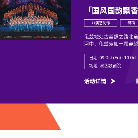
「国风国韵飘
非演艺制作
舞蹈
龟兹地处古丝绸之路北
河中，龟兹宛如一颗穿
力，闪耀着不朽光芒。
日期:
09 Oct (Fri) - 10 Oct
龟兹文化流淌着古往今来
场地:
演艺歌剧院
幕遮”多民族律动，“你
中华文明多元一体的生
活动详情
西行跨时空交织中，把
舞剧《龟兹》集结了各
主创团队汇集了制作人
立运，服装设计阳东霖，
尔、付阳雪，多媒体设
等诸多国内艺术家。舞
底，携手国内优秀青年