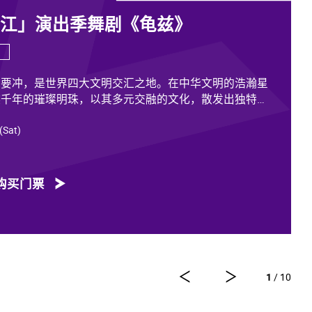
香江」演出季舞剧《龟兹》
道要冲，是世界四大文明交汇之地。在中华文明的浩瀚星
越千年的璀璨明珠，以其多元交融的文化，散发出独特魅
 (Sat)
各族人民的印迹和血脉，从石窟壁画胡服供养人，到“苏
中有我、我中有你”，成为新疆历史文化的鲜活注脚，更是
动见证。舞剧《龟兹》踏着印迹而来，在罗什东行、玄奘
购买门票
龟兹文化艺术的交融流变搬上舞台。
方力量，佟睿睿担任总编导，文史学者韩子勇担任编剧，
李东，作曲家郭思达，执行编导何滔、王彭，舞美设计秦
视觉总监王涵，编导李宏钧、魏威、古力加娜提·沙塔
计胡天骥，灯光设计刘钊，造型设计徐彬，道具设计雷鹏
1
/ 10
剧以新疆艺术剧院歌舞团和新疆师范大学的青年舞者为班
舞蹈艺术家共同出演。