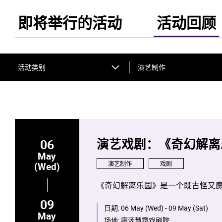
即将举行的活动
活动回顾
活动类别
演艺制作
06
演艺戏剧：《奇幻解离
May
演艺制作
戏剧
(Wed)
《奇幻解离乐园》是一个既古怪又魔
09
日期:
06 May (Wed) - 09 May (Sat)
May
场地:
廖汤慧霭戏剧院