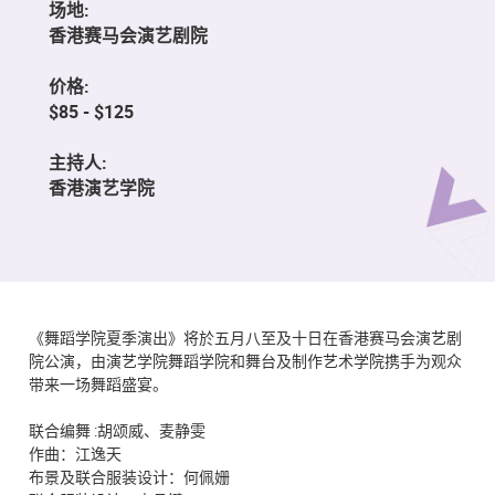
场地:
香港赛马会演艺剧院
价格:
$85 - $125
主持人:
香港演艺学院
《舞蹈学院夏季演出》将於五月八至及十日在香港赛马会演艺剧
院公演，由演艺学院舞蹈学院和舞台及制作艺术学院携手为观众
带来一场舞蹈盛宴。
联合编舞 :胡颂威、麦静雯
作曲：江逸天
布景及联合服装设计：何佩姗