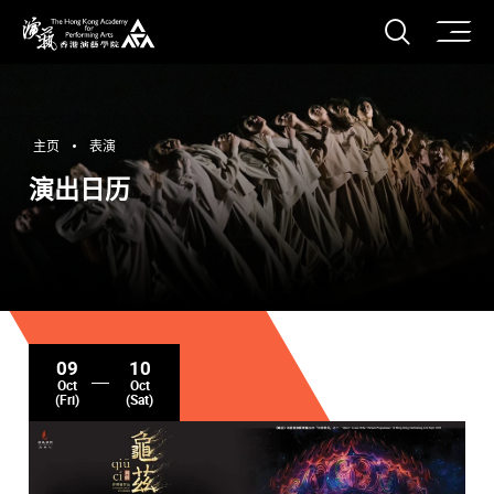
打开搜
香港演艺学院
主页
表演
演出日历
09
10
Oct
Oct
(Fri)
(Sat)