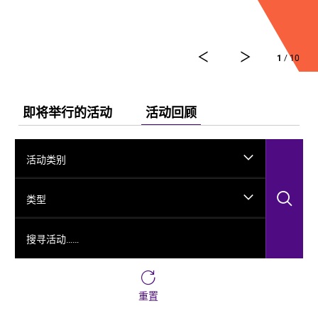
舞剧《龟兹》集结了各方力量，佟睿睿担任总编导，文
史学者韩子勇担任编剧，主创团队汇集了制作人李东，
作曲家郭思达，执行编导何滔、王彭，舞美设计秦立
1
/ 10
运，服装设计阳东霖，视觉总监王涵，编导李宏钧、魏
威、古力加娜提·沙塔尔、付阳雪，多媒体设计胡天骥，
灯光设计刘钊，造型设计徐彬，道具设计雷鹏等诸多国
内艺术家。舞剧以新疆艺术剧院歌舞团和新疆师范大学
即将举行的活动
活动回顾
的青年舞者为班底，携手国内优秀青年舞蹈艺术家共同
出演。
活动类别
搜
类型
搜寻活动……
重置