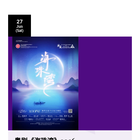
27
Jun
(Sat)