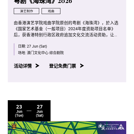
粤剧《海珠湾》2026
演艺制作
戏曲
由香港演艺学院戏曲学院原创的粤剧《海珠湾》，於入选
《国家艺术基金（一般项目）2024年度资助项目名单》
后，获香港特别行政区政府追加文化交流活动资助，让此
剧继 2025 年顺利完成广州及香港的巡演后，在 2026 年於
日期:
27 Jun (Sat)
澳门文化中心巡演。
场地:
澳门文化中心 综合剧院
《海珠湾》以渔村与海洋为背景，交织人情与自然的呼
应，透过「唱、做、念、打」的粤剧表演元素，与环保理
活动详情
登记免费门票
念巧妙结合，呈现天地和谐共存的深刻寓意。剧中既有亲
情、友情与爱情的细腻描绘，亦有对自然的敬畏与珍惜，
彼此交织成一幅情理交融的广阔画卷。
23
27
Jun
Jun
(Tue)
(Sat)