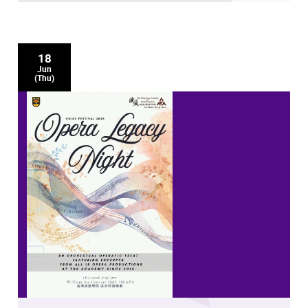
18
Jun
(Thu)