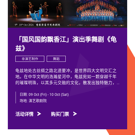
「国风国韵飘香江」演出季舞剧《龟
兹》
非演艺制作
舞蹈
龟兹地处古丝绸之路北道要冲，是世界四大文明交汇之
地。在中华文明的浩瀚星河中，龟兹宛如一颗穿越千年
的璀璨明珠，以其多元交融的文化，散发出独特魅力，
闪耀着不朽光芒。
日期:
09 Oct (Fri) - 10 Oct (Sat)
龟兹文化流淌着古往今来各族人民的印迹和血脉，从石
场地:
演艺歌剧院
窟壁画胡服供养人，到“苏幕遮”多民族律动，“你中有
我、我中有你”，成为新疆历史文化的鲜活注脚，更是中
活动详情
购买门票
华文明多元一体的生动见证。舞剧《龟兹》踏着印迹而
来，在罗什东行、玄奘西行跨时空交织中，把龟兹文化
艺术的交融流变搬上舞台。