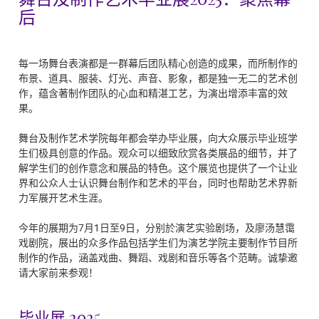
后
每一场舞台表演都是一群幕后团队精心创造的成果，而所制作的
布景、道具、服装、灯光、声音、影象，都是独一无二的艺术创
作，蕴含著制作团队的心血和精湛工艺，为演出增添丰富的效
果。
舞台及制作艺术学院每年都会举办毕业展，向大众展示毕业班学
生们极具创意的作品。观众可以细致欣赏各类展品的细节，并了
解学生们的创作意念和展品的特色。这个展览也提供了一个让业
界和公众人士认识舞台制作和艺术的平台，同时也帮助艺术界新
力军展开艺术生涯。
今年的展期为7月1日至9日，分别於演艺实验剧场，及廖汤慧霭
戏剧院，展出的众多作品包括学生们为演艺学院主要制作节目所
制作的作品，涵盖戏曲、舞蹈、戏剧和音乐等各个范畴。诚挚邀
请大家前来参观！
毕业展 2025