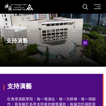
打開搜
香港演藝學院
主頁
簡介
學術支援、行政及其他學院部門
拓展處
支持演藝
切換
支持演藝
在香港演藝學院，每一場演出、每一次排練、每一項創
作，皆有賴於各界支持者的慷慨襄助。無論您的捐款是