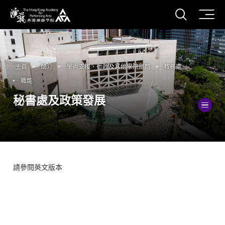
打開搜
香港演藝學院
主頁
簡介
學術支援、行政及其他學院部門
教務處
職能
秘書處及政策發展
切
請參閱英文版本